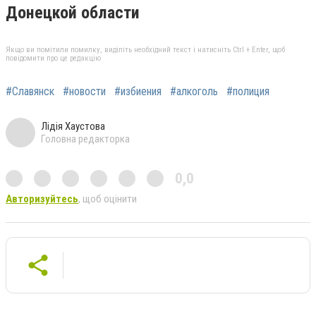
Донецкой области
Якщо ви помітили помилку, виділіть необхідний текст і натисніть Ctrl + Enter, щоб
повідомити про це редакцію
#Славянск
#новости
#избиения
#алкоголь
#полиция
Лідія Хаустова
Головна редакторка
0,0
Авторизуйтесь
, щоб оцінити