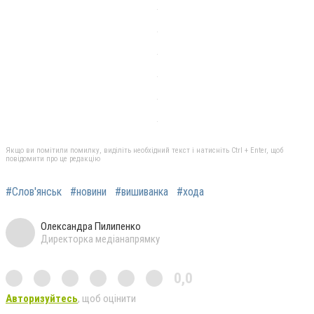
Якщо ви помітили помилку, виділіть необхідний текст і натисніть Ctrl + Enter, щоб
повідомити про це редакцію
#Слов'янськ
#новини
#вишиванка
#хода
Олександра Пилипенко
Директорка медіанапрямку
0,0
Авторизуйтесь
, щоб оцінити