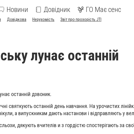
Новини
Довідник
ГО Має сенс
я
Довідкова
Нерухомість
Звіт про прозорість JTI
нську лунає останній
унає останній дзвоник.
учні святкують останній день навчання. На урочистих ліній
нікули, а випускникам дають настанови і відправляють у ве
льози, дякують вчителів и з гордістю спостерігають за сво