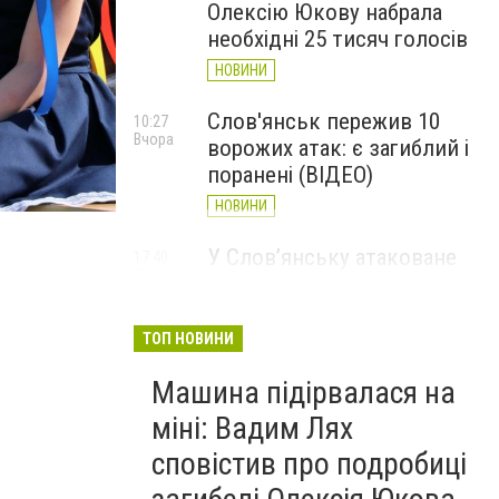
Олексію Юкову набрала
необхідні 25 тисяч голосів
НОВИНИ
Слов'янськ пережив 10
10:27
Вчора
ворожих атак: є загиблий і
поранені (ВІДЕО)
НОВИНИ
У Слов’янську атаковане
17:40
7 серпня
перехрестя, п'ятеро
поранених
ТОП НОВИНИ
НОВИНИ
Машина підірвалася на
міні: Вадим Лях
сповістив про подробиці