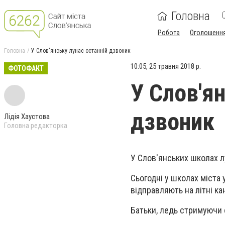
Головна
Робота
Оголошенн
Головна
У Слов'янську лунає останній дзвоник
10:05, 25 травня 2018 р.
ФОТОФАКТ
У Слов'я
дзвоник
Лідія Хаустова
Головна редакторка
У Слов'янських школах л
Сьогодні у школах міста 
відправляють на літні ка
Батьки, ледь стримуючи с