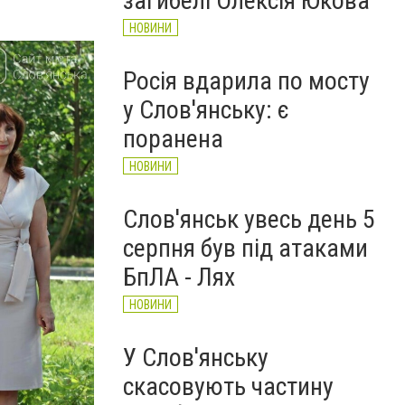
загибелі Олексія Юкова
НОВИНИ
Росія вдарила по мосту
у Слов'янську: є
поранена
НОВИНИ
Слов'янськ увесь день 5
серпня був під атаками
БпЛА - Лях
НОВИНИ
У Слов'янську
скасовують частину