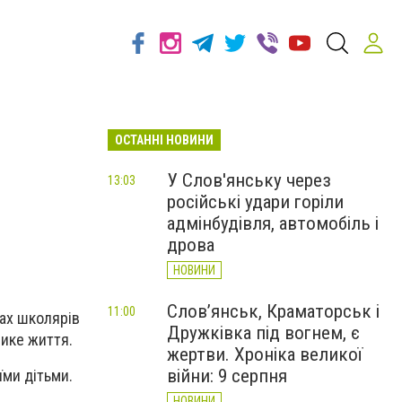
ОСТАННІ НОВИНИ
У Слов'янську через
13:03
російські удари горіли
адмінбудівля, автомобіль і
дрова
НОВИНИ
Слов’янськ, Краматорськ і
11:00
ках школярів
Дружківка під вогнем, є
лике життя.
жертви. Хроніка великої
війни: 9 серпня
їми дітьми.
НОВИНИ