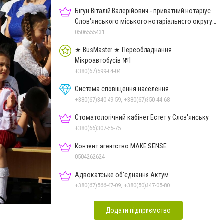
Бігун Віталій Валерійович - приватний нотаріус
Слов'янського міського нотаріального округу
Дон.обл.
0506555431
★ BusMaster ★ Переобладнання
Мікроавтобусів №1
+380(67)599-04-04
Система сповіщення населення
+380(67)340-49-59, +380(67)350-44-68
Стоматологічний кабінет Естет у Слов'янську
+380(66)307-55-75
Контент агентство MAKE SENSE
0504262624
Адвокатське об'єднання Актум
+380(67)566-47-09, +380(50)347-05-80
Додати підприємство