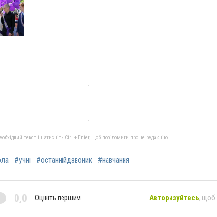
бхідний текст і натисніть Ctrl + Enter, щоб повідомити про це редакцію
ола
#учні
#останнійдзвоник
#навчання
0,0
Оцініть першим
Авторизуйтесь
, щоб