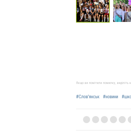
Якщо ви помітили помилку, виділіть нео
#Слов'янськ
#новини
#шк