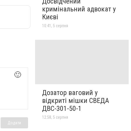
Досвідчений
кримінальний адвокат у
Києві
10:41, 5 серпня
🙂
Дозатор ваговий у
відкриті мішки СВЕДА
ДВС-301-50-1
12:58, 5 серпня
Додати