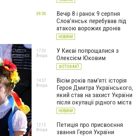
Вечір 8 і ранок 9 серпня
09:30
Слов’янськ перебував під
атакою ворожих дронів
НОВИНИ
У Києві попрощалися з
17:33
Вчора
Олексієм Юковим
ФОТОФАКТ
Вісім років пам'яті: історія
14:37
Вчора
Героя Дмитра Українського,
який став на захист України
після окупації рідного міста
НОВИНИ
Петиція про присвоєння
12:12
Вчора
звання Героя України