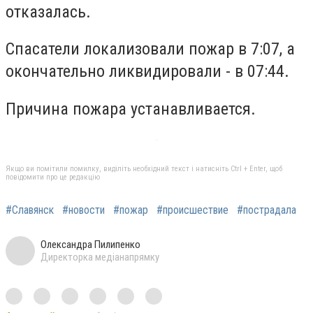
отказалась.
Спасатели локализовали пожар в 7:07, а
окончательно ликвидировали - в 07:44.
Причина пожара устанавливается.
Якщо ви помітили помилку, виділіть необхідний текст і натисніть Ctrl + Enter, щоб
повідомити про це редакцію
#Славянск
#новости
#пожар
#происшествие
#пострадала
Олександра Пилипенко
Директорка медіанапрямку