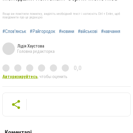
Якщо ви помітили помилку, виділіть необхідний текст і натисніть Ctrl + Enter, щоб
повідомити про це редакцію
#Слов'янськ
#Райгородок
#новини
#військові
#навчання
Лідія Хаустова
Головна редакторка
0,0
Авторизируйтесь
, чтобы оценить
Коментарі