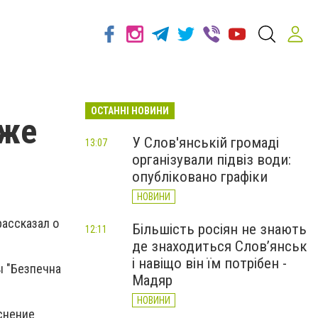
ОСТАННІ НОВИНИ
уже
У Слов'янській громаді
13:07
організували підвіз води:
опубліковано графіки
НОВИНИ
рассказал о
Більшість росіян не знають
12:11
де знаходиться Слов’янськ
і навіщо він їм потрібен -
ы "Безпечна
Мадяр
НОВИНИ
снение