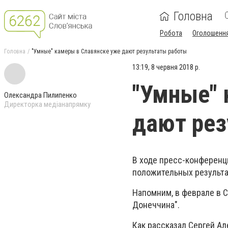
Головна
Робота
Оголошенн
Головна
"Умные" камеры в Славянске уже дают результаты работы
13:19, 8 червня 2018 р.
"Умные" 
Олександра Пилипенко
Директорка медіанапрямку
дают рез
В ходе пресс-конференц
положительных результат
Напомним, в феврале в 
Донеччина".
Как рассказал Сергей А