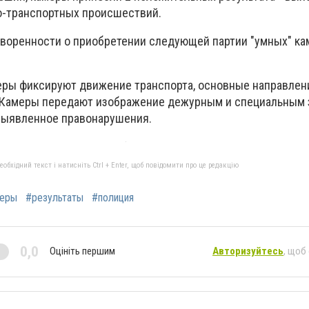
о-транспортных происшествий.
воренности о приобретении следующей партии "умных" ка
меры фиксируют движение транспорта, основные направлен
 Камеры передают изображение дежурным и специальным
выявленное правонарушения.
бхідний текст і натисніть Ctrl + Enter, щоб повідомити про це редакцію
еры
#результаты
#полиция
0,0
Оцініть першим
Авторизуйтесь
, щоб