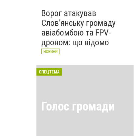
Ворог атакував
Слов’янську громаду
авіабомбою та FPV-
дроном: що відомо
НОВИНИ
СПЕЦТЕМА
Голос громади