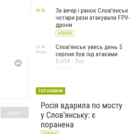
За вечір і ранок Слов'янськ
09:36
чотири рази атакували FPV-
дрони
НОВИНИ
Слов'янськ увесь день 5
19:49
Вчора
серпня був під атаками
БпЛА - Лях
🙂
НОВИНИ
У Слов’янську ударний
19:17
Вчора
БПЛа влучив у
ТОП НОВИНИ
триповерховий будинок у
Росія вдарила по мосту
центрі міста (ФОТО)
Додати
у Слов'янську: є
НОВИНИ
поранена
НОВИНИ