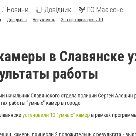
Новини
Довідник
ГО Має сенс
я
Довідкова
Нерухомість
Звіт про прозорість JTI
камеры в Славянске 
ультаты работы
ии начальник Славянского отдела полиции Сергей Алешин 
ах работы "умных" камер в городе.
Славянске
установили 12 "умных" камер
в рамках программ
лешин, камеры принесли 2 положительных результата - выя