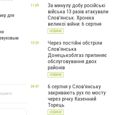
За минулу добу російські
11:09
війська 13 разів атакували
мер для
Слов'янськ. Хроніка
великої війни: 6 серпня
ия
НОВИНИ
 звуковым
Через постійні обстріли
10:29
Слов’янська
Донецькоблгаз припиняє
обслуговування двох
районів
НОВИНИ
6 серпня у Слов'янську
09:47
закривають рух по мосту
 оцінити
через річку Казенний
Торець
НОВИНИ