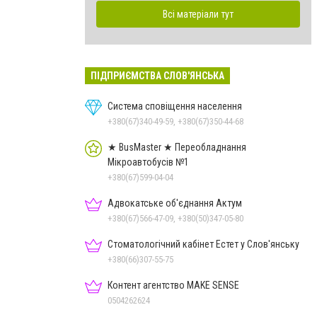
Всі матеріали тут
ПІДПРИЄМСТВА СЛОВ'ЯНСЬКА
Система сповіщення населення
+380(67)340-49-59, +380(67)350-44-68
★ BusMaster ★ Переобладнання
Мікроавтобусів №1
+380(67)599-04-04
Адвокатське об'єднання Актум
+380(67)566-47-09, +380(50)347-05-80
Стоматологічний кабінет Естет у Слов'янську
+380(66)307-55-75
Контент агентство MAKE SENSE
0504262624