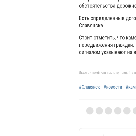
обстоятельства дорожн
Есть определенные дого
Славянска.
Стоит отметить, что ка
передвижения граждан.
сигналом указывают на 
Якщо ви помітили помилку, виділіть нео
#Славянск
#новости
#кам