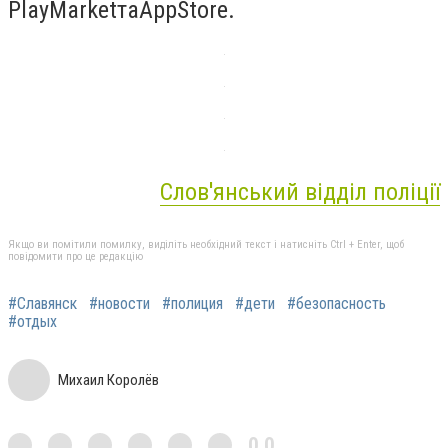
PlayMarketтаAppStore.
Слов'янський відділ поліції
Якщо ви помітили помилку, виділіть необхідний текст і натисніть Ctrl + Enter, щоб
повідомити про це редакцію
#Славянск
#новости
#полиция
#дети
#безопасность
#отдых
Михаил Королёв
0,0