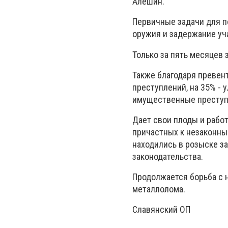
Алешин.
Первичные задачи для п
оружия и задержание уч
Только за пять месяцев 
Также благодаря превен
преступлений, на 35% - 
имущественные преступл
Дает свои плоды и работ
причастных к незаконны
находились в розыске з
законодательства.
Продолжается борьба с 
металлолома.
Славянский ОП