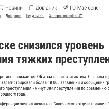
Новини
Довідник
ГО Має сенс
я
Довідкова
Нерухомість
Звіт про прозорість JTI
ске снизился уровень
ия тяжких преступле
регионе снижается. Об этом гласит статистика. С начала го
 зарегистрировали более 18 000 заявлений и сообщений гр
ого преступления - минут 384 преступления по сравнению 
рошлого года.
онференции заявил начальник Славянского отдела полиции 