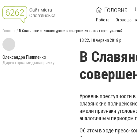
Головна
Робота
Оголошенн
Головна
В Славянске снизился уровень совершения тяжких преступлений
13:22, 10 червня 2018 р.
В Славян
Олександра Пилипенко
Директорка медіанапрямку
совершен
Уровень преступности в 
славянские полицейские
имели признаки уголовн
аналогичным периодом п
Об этом в ходе пресс-к