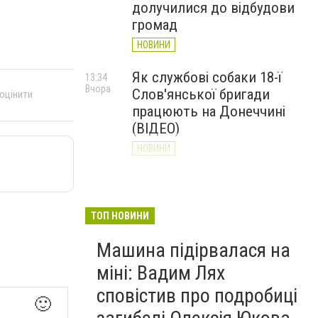
долучилися до відбудови
громад
НОВИНИ
Як службові собаки 18-ї
13:34
Вчора
Слов'янської бригади
 оцінити
працюють на Донеччині
(ВІДЕО)
НОВИНИ
Генштаб ЗСУ повідомив про
12:00
Вчора
ситуацію на Слов’янському
та найближчих напрямках
ТОП НОВИНИ
НОВИНИ
Машина підірвалася на
міні: Вадим Лях
сповістив про подробиці
🙂