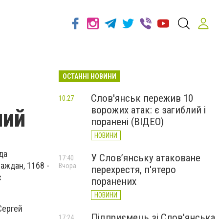
ОСТАННІ НОВИНИ
Слов'янськ пережив 10
10:27
ворожих атак: є загиблий і
ний
поранені (ВІДЕО)
НОВИНИ
да
У Слов’янську атаковане
17:40
аждан, 1168 -
Вчора
перехрестя, п'ятеро
с
поранених
НОВИНИ
Сергей
Підприємець зі Слов'янська
17:24