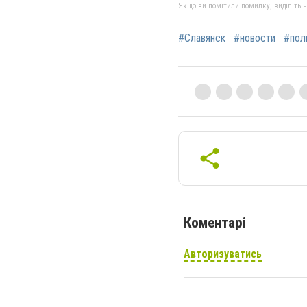
Якщо ви помітили помилку, виділіть нео
#Славянск
#новости
#пол
Коментарі
Авторизуватись