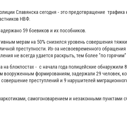
олиции Славянска сегодня - это предотвращение трафика 
астников НВФ.
задержано 59 боевиков и их пособников.
тивным мерам на 50% снизился уровень совершения тяжки
уличной преступности. Из-за несвоевременного обращения
ения не всегда удается раскрыть, тем более "по горячим"
а на блокпостах - с начала года полицейские обнаружили 8
м вооруженным формированиям, задержали 29 человек, к
а совершение преступлений и 9 нарушителей миграционног
наркотиками, самогоноварением и незаконными пунктами с