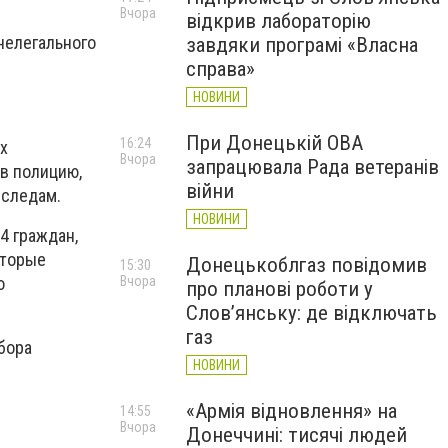
Вчора
відкрив лабораторію
нелегального
завдяки програмі «Власна
справа»
НОВИНИ
При Донецькій ОВА
16:24
х
Вчора
запрацювала Рада ветеранів
 в полицию,
війни
 следам.
НОВИНИ
4 граждан,
оторые
Донецькоблгаз повідомив
15:30
о
Вчора
про планові роботи у
Слов’янську: де відключать
газ
бора
НОВИНИ
«Армія відновлення» на
14:55
Вчора
Донеччині: тисячі людей