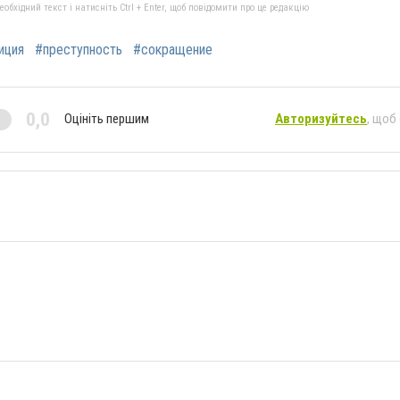
бхідний текст і натисніть Ctrl + Enter, щоб повідомити про це редакцію
иция
#преступность
#сокращение
0,0
Оцініть першим
Авторизуйтесь
, щоб