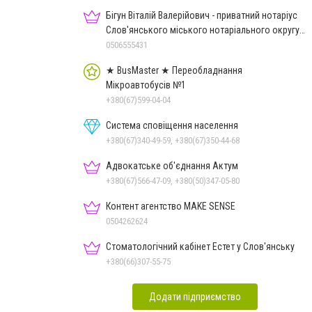
Бігун Віталій Валерійович - приватний нотаріус
Слов'янського міського нотаріального округу
Дон.обл.
0506555431
★ BusMaster ★ Переобладнання
Мікроавтобусів №1
+380(67)599-04-04
Система сповіщення населення
+380(67)340-49-59, +380(67)350-44-68
Адвокатське об'єднання Актум
+380(67)566-47-09, +380(50)347-05-80
Контент агентство MAKE SENSE
0504262624
Стоматологічний кабінет Естет у Слов'янську
+380(66)307-55-75
Додати підприємство