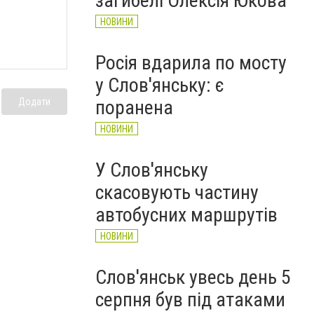
загибелі Олексія Юкова
НОВИНИ
Росія вдарила по мосту
у Слов'янську: є
Додати
поранена
НОВИНИ
У Слов'янську
скасовують частину
автобусних маршрутів
НОВИНИ
Слов'янськ увесь день 5
серпня був під атаками