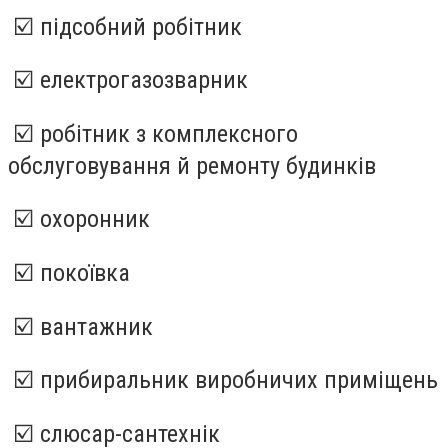
☑️ підсобний робітник
☑️ електрогазозварник
☑️ робітник з комплексного
обслуговування й ремонту будинків
☑️ охоронник
☑️ покоївка
☑️ вантажник
☑️ прибиральник виробничих приміщень
☑️ слюсар-сантехнік