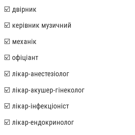
☑️ двірник
☑️ керівник музичний
☑️ механік
☑️ офіціант
☑️ лікар-анестезіолог
☑️ лікар-акушер-гінеколог
☑️ лікар-інфекціоніст
☑️ лікар-ендокринолог