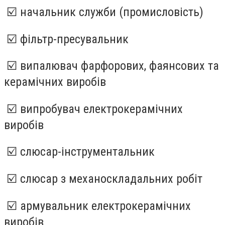
☑️ начальник служби (промисловість)
☑️ фільтр-пресувальник
☑️ випалювач фарфорових, фаянсових та
керамічних виробів
☑️ випробувач електрокерамічних
виробів
☑️ слюсар-інструментальник
☑️ слюсар з механоскладальних робіт
☑️ армувальник електрокерамічних
виробів