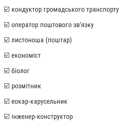
☑️ кондуктор громадського транспорту
☑️ оператор поштового зв’язку
☑️ листоноша (поштар)
☑️ економіст
☑️ біолог
☑️ розмітник
☑️ еокар-карусельник
☑️ інженер-конструктор