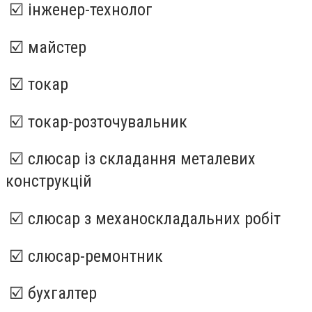
☑️ інженер-технолог
☑️ майстер
☑️ токар
☑️ токар-розточувальник
☑️ слюсар із складання металевих
конструкцій
☑️ слюсар з механоскладальних робіт
☑️ слюсар-ремонтник
☑️ бухгалтер