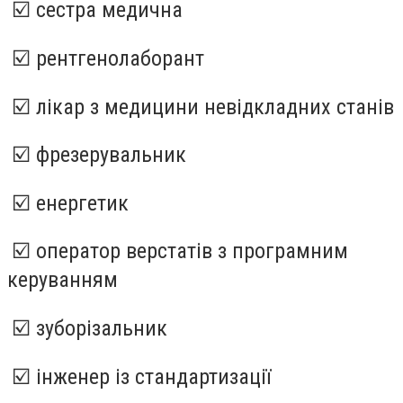
☑️ сестра медична
☑️ рентгенолаборант
☑️ лікар з медицини невідкладних станів
☑️ фрезерувальник
☑️ енергетик
☑️ оператор верстатів з програмним
керуванням
☑️ зуборізальник
☑️ інженер із стандартизації