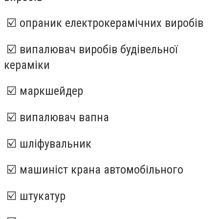
☑️ опраник електрокерамічних виробів
☑️ випалювач виробів будівельної
кераміки
☑️ маркшейдер
☑️ випалювач вапна
☑️ шліфувальник
☑️ машиніст крана автомобільного
☑️ штукатур