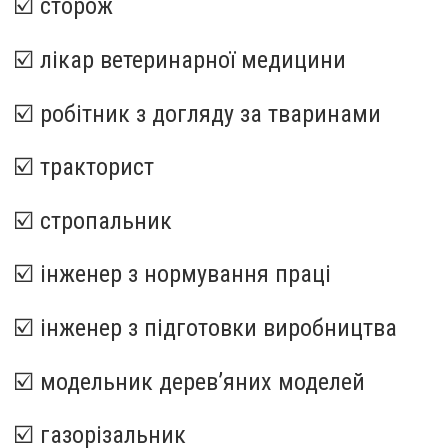
☑️ сторож
☑️ лікар ветеринарної медицини
☑️ робітник з догляду за тваринами
☑️ тракторист
☑️ стропальник
☑️ інженер з нормування праці
☑️ інженер з підготовки виробництва
☑️ модельник дерев’яних моделей
☑️ газорізальник