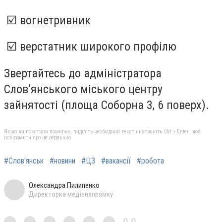
☑️ вогнетривник
☑️ верстатник широкого профілю
Звертайтесь до адміністратора
Слов’янського міського центру
зайнятості (площа Соборна 3, 6 поверх).
Якщо ви помітили помилку, виділіть необхідний текст і натисніть Ctrl + Enter, щоб
повідомити про це редакцію
#Слов'янськ
#новини
#ЦЗ
#вакансії
#робота
Олександра Пилипенко
Директорка медіанапрямку
0,0