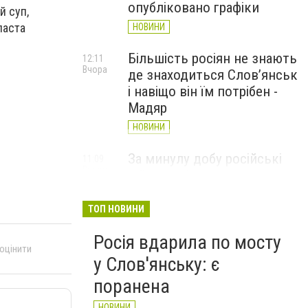
опубліковано графіки
й суп,
паста
НОВИНИ
Більшість росіян не знають
12:11
Вчора
де знаходиться Слов’янськ
і навіщо він їм потрібен -
Мадяр
НОВИНИ
За минулу добу російські
11:09
Вчора
війська 13 разів атакували
Слов'янськ. Хроніка
великої війни: 6 серпня
ТОП НОВИНИ
НОВИНИ
Росія вдарила по мосту
 оцінити
у Слов'янську: є
поранена
НОВИНИ