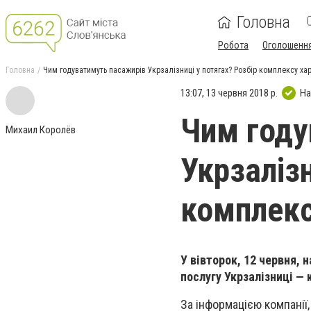
Головна
Робота
Оголошенн
Головна
Чим годуватимуть пасажирів Укрзалізниці у потягах? Розбір комплексу ха
13:07, 13 червня 2018 р.
На
Чим году
Михаил Королёв
Укрзалізн
комплекс
У вівторок, 12 червня,
послугу Укрзалізниці — 
За інформацією компанії