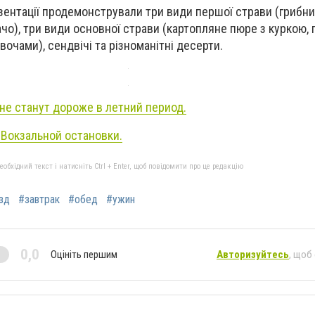
зентації продемонстрували три види першої страви (грибни
чо), три види основної страви (картопляне пюре з куркою, 
овочами), сендвічі та різноманітні десерти.
не станут дороже в летний период.
 Вокзальной остановки.
бхідний текст і натисніть Ctrl + Enter, щоб повідомити про це редакцію
зд
#завтрак
#обед
#ужин
0,0
Оцініть першим
Авторизуйтесь
, щоб