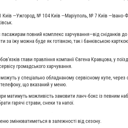
1 Київ —Ужгород, № 104 Київ —Маріуполь, № 7 Київ —Івано-Ф
івськ.
є пасажирам повний комплекс харчування—від сніданків д
ити за їжу можна буде як готівкою, так і банківською карткою
ов’язків глави правління компанії Євгена Кравцова, у поїз
ервісу громадського харчування.
можуть у спеціально обладнаному сервісному купе, через о
телефону, що вказаний у меню.
ири матимуть можливість замовити ланч-бокс із певним на
рати гарячі страви, снеки та напої.
еню змінюватиметься в залежності від сезону.