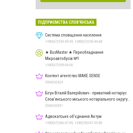
ПІДПРИЄМСТВА СЛОВ'ЯНСЬКА
Система сповіщення населення
+380(67)340-49-59, +380(67)350-44-68
★ BusMaster ★ Переобладнання
Мікроавтобусів №1
+380(67)599-04-04
Контент агентство MAKE SENSE
0504262624
Бігун Віталій Валерійович - приватний нотаріус
Слов'янського міського нотаріального округу
Дон.обл.
0506555431
Адвокатське об'єднання Актум
+380(67)566-47-09, +380(50)347-05-80