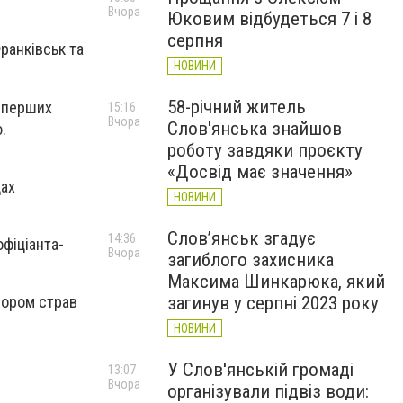
Вчора
Юковим відбудеться 7 і 8
серпня
ранківськ та
НОВИНИ
58-річний житель
о перших
15:16
Вчора
Слов'янська знайшов
.
роботу завдяки проєкту
«Досвід має значення»
дах
НОВИНИ
Слов’янськ згадує
14:36
фіціанта-
Вчора
загиблого захисника
Максима Шинкарюка, який
загинув у серпні 2023 року
бором страв
НОВИНИ
У Слов'янській громаді
13:07
Вчора
організували підвіз води: