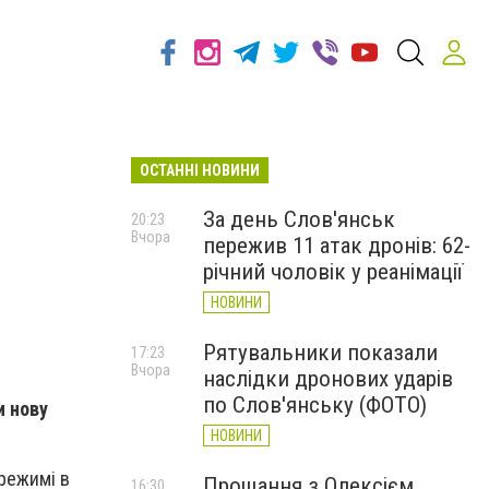
ОСТАННІ НОВИНИ
За день Слов'янськ
20:23
Вчора
пережив 11 атак дронів: 62-
річний чоловік у реанімації
НОВИНИ
Рятувальники показали
17:23
Вчора
наслідки дронових ударів
по Слов'янську (ФОТО)
и нову
НОВИНИ
 режимі в
Прощання з Олексієм
16:30