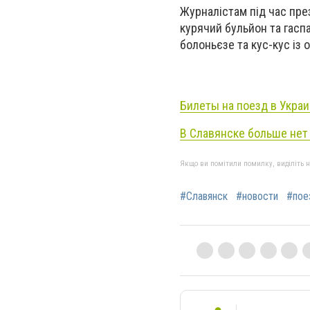
Журналістам під час пре
курячий бульйон та гаспа
болоньєзе та кус-кус із 
Билеты на поезд в Украи
В Славянске больше нет
Якщо ви помітили помилку, виділіть нео
#Славянск
#новости
#пое