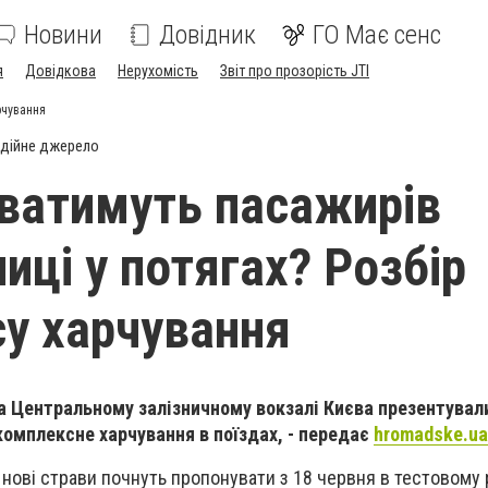
Новини
Довідник
ГО Має сенс
я
Довідкова
Нерухомість
Звіт про прозорість JTI
рчування
дійне джерело
ватимуть пасажирів
иці у потягах? Розбір
у харчування
 на Центральному залізничному вокзалі Києва презентувал
комплексне харчування в поїздах, - передає
hromadske.ua
, нові страви почнуть пропонувати з 18 червня в тестовому