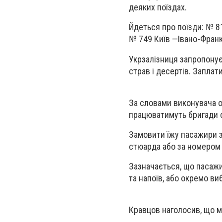
деяких поїздах.
Йдеться про поїзди: № 8
№ 749 Київ —Івано-Франк
Укрзалізниця запропону
страв і десертів. Заплат
За словами виконувача об
працюватимуть бригади с
Замовити їжу пасажири з
стюарда або за номером 
Зазначається, що пасаж
та напоїв, або окремо виб
Кравцов наголосив, що м