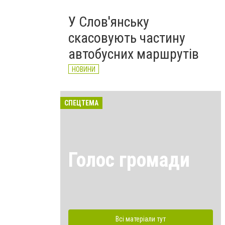
У Слов'янську
скасовують частину
автобусних маршрутів
НОВИНИ
СПЕЦТЕМА
Голос громади
Всі матеріали тут