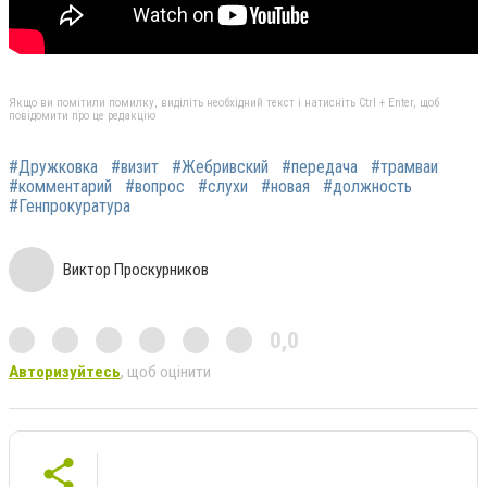
Якщо ви помітили помилку, виділіть необхідний текст і натисніть Ctrl + Enter, щоб
повідомити про це редакцію
#Дружковка
#визит
#Жебривский
#передача
#трамваи
#комментарий
#вопрос
#слухи
#новая
#должность
#Генпрокуратура
Виктор Проскурников
0,0
Авторизуйтесь
, щоб оцінити