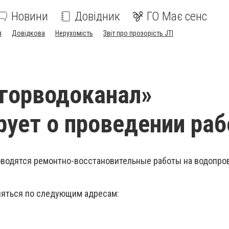
Новини
Довідник
ГО Має сенс
я
Довідкова
Нерухомість
Звіт про прозорість JTI
горводоканал»
ует о проведении раб
оводятся ремонтно-восстановительные работы на водопро
ляться по следующим адресам: