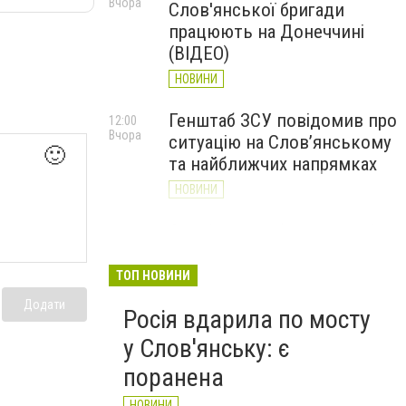
Вчора
Слов'янської бригади
працюють на Донеччині
(ВІДЕО)
НОВИНИ
Генштаб ЗСУ повідомив про
12:00
Вчора
ситуацію на Слов’янському
🙂
та найближчих напрямках
НОВИНИ
Слов’янськ обстріляли 13
11:18
Вчора
разів за добу. Хроніка
великої війни: 7 серпня
ТОП НОВИНИ
НОВИНИ
Додати
Росія вдарила по мосту
у Слов'янську: є
поранена
НОВИНИ