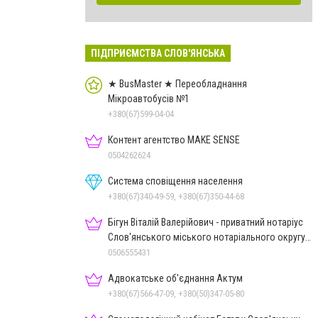
ПІДПРИЄМСТВА СЛОВ'ЯНСЬКА
★ BusMaster ★ Переобладнання
Мікроавтобусів №1
+380(67)599-04-04
Контент агентство MAKE SENSE
0504262624
Система сповіщення населення
+380(67)340-49-59, +380(67)350-44-68
Бігун Віталій Валерійович - приватний нотаріус
Слов'янського міського нотаріального округу
Дон.обл.
0506555431
Адвокатське об'єднання Актум
+380(67)566-47-09, +380(50)347-05-80