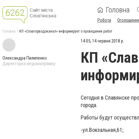
Головна
Робота
Оголошенн
Головна
КП «Славгорводоканал» информирует о проведении работ
14:05, 14 червня 2018 р.
КП «Слав
Олександра Пилипенко
Директорка медіанапрямку
информир
Сегодня в Славянске пр
города.
Работы будут осуществ
-ул.Вокзальная,61;