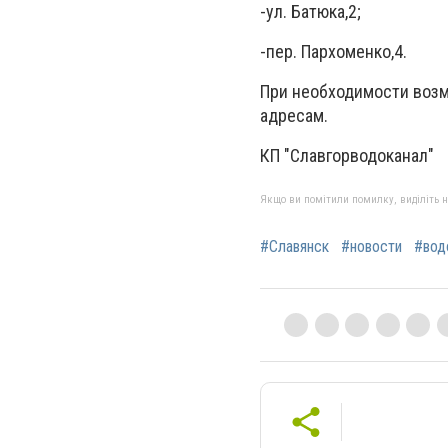
-ул. Батюка,2;
-пер. Пархоменко,4.
При необходимости воз
адресам.
КП "Славгорводоканал"
Якщо ви помітили помилку, виділіть нео
#Славянск
#новости
#вод