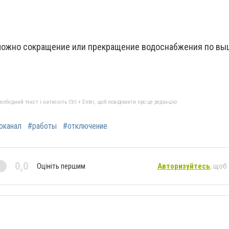
можно сокращение или прекращение водоснабжения по в
бхідний текст і натисніть Ctrl + Enter, щоб повідомити про це редакцію
оканал
#работы
#отключение
0,0
Оцініть першим
Авторизуйтесь
, щоб