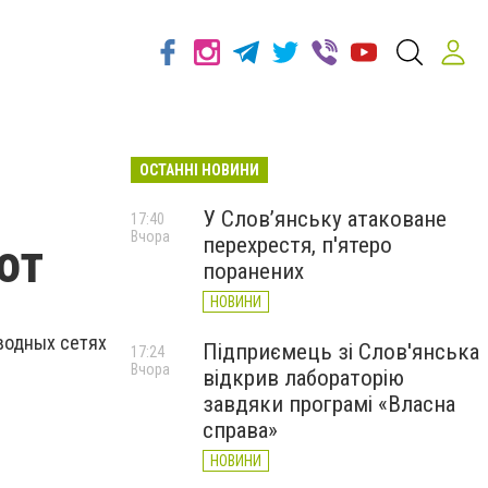
ОСТАННІ НОВИНИ
У Слов’янську атаковане
17:40
Вчора
перехрестя, п'ятеро
от
поранених
НОВИНИ
водных сетях
Підприємець зі Слов'янська
17:24
Вчора
відкрив лабораторію
завдяки програмі «Власна
справа»
НОВИНИ