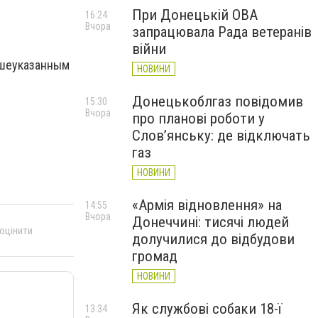
При Донецькій ОВА
16:24
Вчора
запрацювала Рада ветеранів
війни
ышеуказанным
НОВИНИ
Донецькоблгаз повідомив
15:30
Вчора
про планові роботи у
Слов’янську: де відключать
газ
НОВИНИ
«Армія відновлення» на
14:55
Вчора
Донеччині: тисячі людей
 оцінити
долучилися до відбудови
громад
НОВИНИ
Як службові собаки 18-ї
13:34