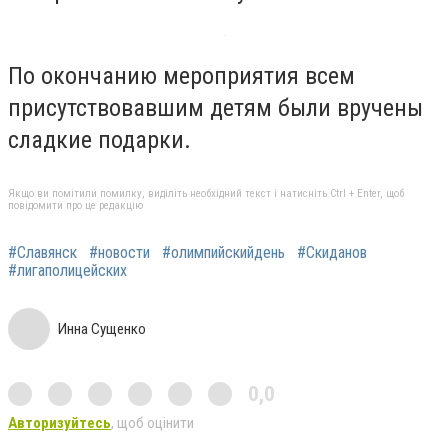
По окончанию мероприятия всем
присутствовавшим детям были вручены
сладкие подарки.
Якщо ви помітили помилку, виділіть необхідний текст і натисніть Ctrl + Enter, щоб
повідомити про це редакцію
#Славянск
#новости
#олимпийскийдень
#Скиданов
#лигаполицейских
Инна Сущенко
0,0
Авторизуйтесь
, щоб оцінити