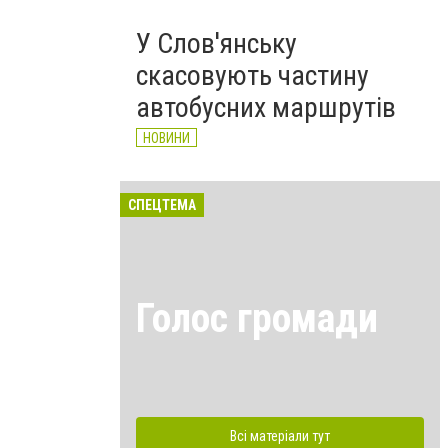
У Слов'янську
скасовують частину
автобусних маршрутів
НОВИНИ
СПЕЦТЕМА
Голос громади
Всі матеріали тут