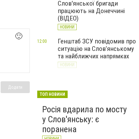
Слов'янської бригади
працюють на Донеччині
(ВІДЕО)
НОВИНИ
🙂
Генштаб ЗСУ повідомив про
12:00
ситуацію на Слов’янському
та найближчих напрямках
НОВИНИ
Слов’янськ обстріляли 13
11:18
разів за добу. Хроніка
Додати
великої війни: 7 серпня
ТОП НОВИНИ
НОВИНИ
Росія вдарила по мосту
у Слов'янську: є
поранена
НОВИНИ