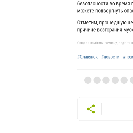
безопасности во время п
можете подвергнуть опас
Отметим, прошедшую нед
причине возгорания мусо
Якщо ви помітили помилку, виділіть нео
#Славянск
#новости
#пож