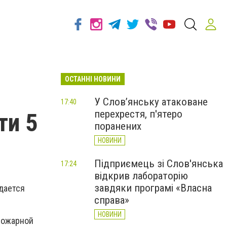
ОСТАННІ НОВИНИ
У Слов’янську атаковане
17:40
перехрестя, п'ятеро
ти 5
поранених
НОВИНИ
Підприємець зі Слов'янська
17:24
відкрив лабораторію
завдяки програмі «Власна
дается
справа»
НОВИНИ
пожарной