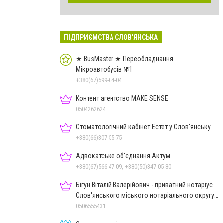
ПІДПРИЄМСТВА СЛОВ'ЯНСЬКА
★ BusMaster ★ Переобладнання
Мікроавтобусів №1
+380(67)599-04-04
Контент агентство MAKE SENSE
0504262624
Стоматологічний кабінет Естет у Слов'янську
+380(66)307-55-75
Адвокатське об'єднання Актум
+380(67)566-47-09, +380(50)347-05-80
Бігун Віталій Валерійович - приватний нотаріус
Слов'янського міського нотаріального округу
Дон.обл.
0506555431