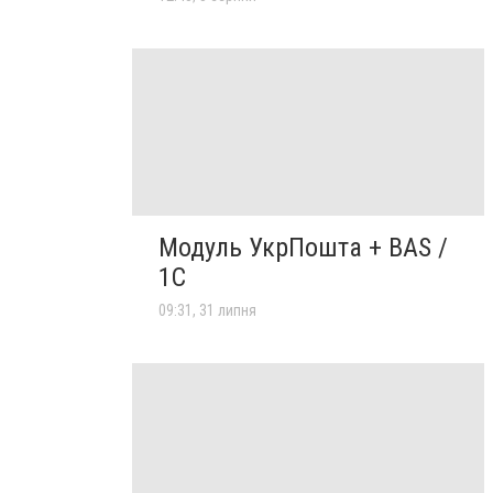
Модуль УкрПошта + BAS /
1C
09:31, 31 липня