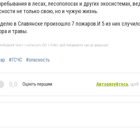
ребывания в лесах, лесополосах и других экосистемах, вед
ности не только свою, но и чужую жизнь.
елю в Славянске произошло 7 пожаров.И 5 из них случил
ра и травы.
бхідний текст і натисніть Ctrl + Enter, щоб повідомити про це редакцію
ар
#ГСЧС
#опасность
0,0
Оцініть першим
Авторизуйтесь
, щоб