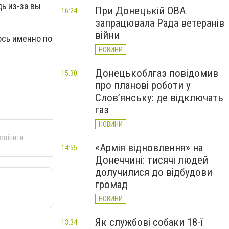
ь из-за вы
При Донецькій ОВА
16:24
запрацювала Рада ветеранів
війни
ось именно по
НОВИНИ
Донецькоблгаз повідомив
15:30
про планові роботи у
Слов’янську: де відключать
газ
НОВИНИ
 оцінити
«Армія відновлення» на
14:55
Донеччині: тисячі людей
долучилися до відбудови
громад
НОВИНИ
Як службові собаки 18-ї
13:34