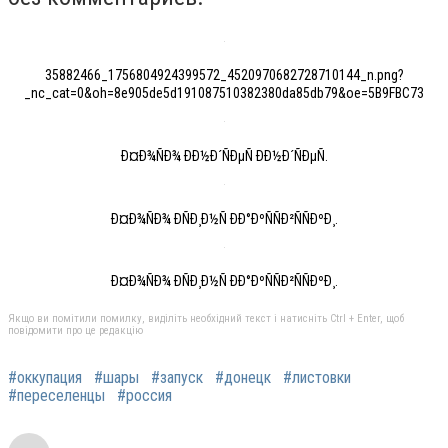
35882466_1756804924399572_4520970682728710144_n.png?
_nc_cat=0&oh=8e905de5d191087510382380da85db79&oe=5B9FBC73
Ð¤Ð¾ÑÐ¾ ÐÐ½Ð´ÑÐµÑ ÐÐ½Ð´ÑÐµÑ.
Ð¤Ð¾ÑÐ¾ ÐÑÐ¸Ð½Ñ ÐÐ°ÐºÑÑÐ²ÑÑÐºÐ¸.
Ð¤Ð¾ÑÐ¾ ÐÑÐ¸Ð½Ñ ÐÐ°ÐºÑÑÐ²ÑÑÐºÐ¸.
Якщо ви помітили помилку, виділіть необхідний текст і натисніть Ctrl + Enter, щоб
повідомити про це редакцію
#оккупация
#шары
#запуск
#донецк
#листовки
#переселенцы
#россия