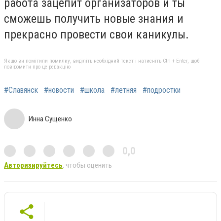
работа зацепит организаторов и ты
сможешь получить новые знания и
прекрасно провести свои каникулы.
Якщо ви помітили помилку, виділіть необхідний текст і натисніть Ctrl + Enter, щоб
повідомити про це редакцію
#Славянск
#новости
#школа
#летняя
#подростки
Инна Сущенко
0,0
Авторизируйтесь
, чтобы оценить