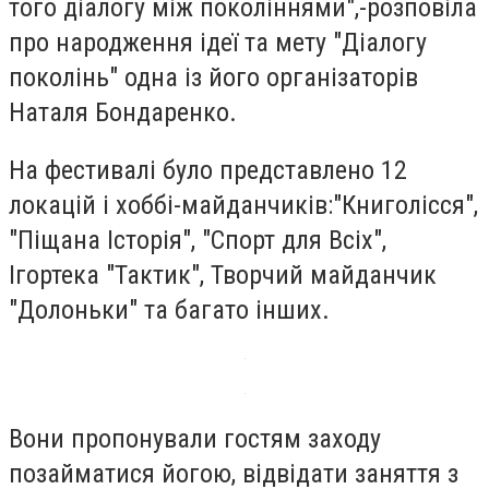
того діалогу між поколіннями",-розповіла
про народження ідеї та мету "Діалогу
поколінь" одна із його організаторів
Наталя Бондаренко.
На фестивалі було представлено 12
локацій і хоббі-майданчиків:"Книголісся",
"Піщана Історія", "Спорт для Всіх",
Ігортека "Тактик", Творчий майданчик
"Долоньки" та багато інших.
Вони пропонували гостям заходу
позайматися йогою, відвідати заняття з