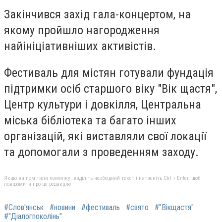
Закінчився захід гала-концертом, на
якому пройшло нагородження
найініціативніших активістів.
Фестиваль для містян готували фундація
підтримки осіб старшого віку "Вік щастя",
Центр культури і довкілля, Центральна
міська бібліотека та багато інших
організацій, які виставляли свої локації
та допомогали з проведенням заходу.
Якщо ви помітили помилку, виділіть необхідний текст і натисніть Ctrl + Enter, щоб
повідомити про це редакцію
#Слов'янськ
#новини
#фестиваль
#свято
#"Вікщастя"
#"Діалогпоколінь"