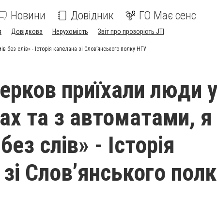
Новини
Довідник
ГО Має сенс
я
Довідкова
Нерухомість
Звіт про прозорість JTI
в без слів» - Історія капелана зі Слов’янського полку НГУ
церков приїхали люди 
ах та з автоматами, я
без слів» - Історія
 зі Слов’янського полк