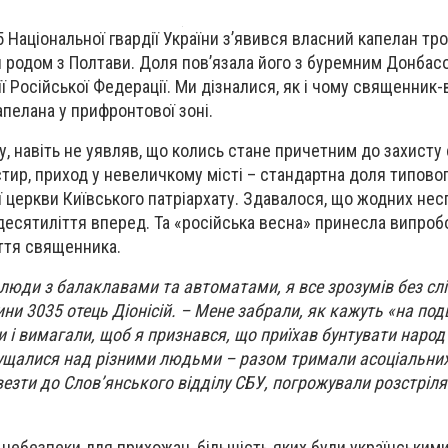
5 Національної гвардії України з’явився власний капелан тр
ій родом з Полтави. Доля пов’язала його з буремним Донба
ї Російської Федерації. Ми дізналися, як і чому священник
пелана у прифронтової зоні.
су, навіть не уявляв, що колись стане причетним до захисту
стир, приход у невеличкому місті – стандартна доля типово
ї церкви Київського патріархату. Здавалося, що жодних нес
 десятиліття вперед. Та «російська весна» принесла випробо
ття священника.
 люди з балаклавами та автоматами, я все зрозумів без слі
ни 3035 отець Діонісій. – Мене забрали, як кажуть «на под
и і вимагали, щоб я признався, що приїхав бунтувати народ
знущалися над різними людьми – разом тримали асоціальних
везти до Слов’янського відділу СБУ, погрожували розстрілят
небезпеки для прихожан, більшість яких були українськими