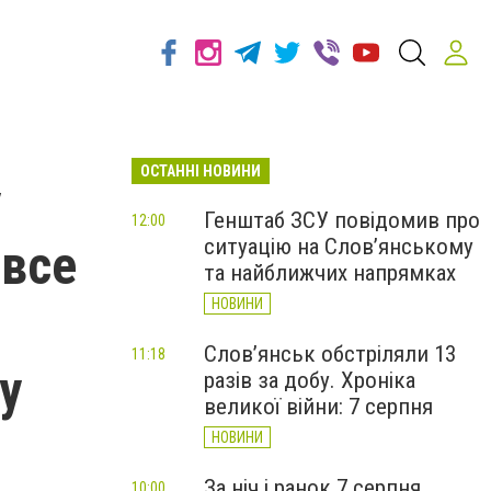
ОСТАННІ НОВИНИ
у
Генштаб ЗСУ повідомив про
12:00
ситуацію на Слов’янському
 все
та найближчих напрямках
НОВИНИ
Слов’янськ обстріляли 13
11:18
у
разів за добу. Хроніка
великої війни: 7 серпня
НОВИНИ
За ніч і ранок 7 серпня
10:00