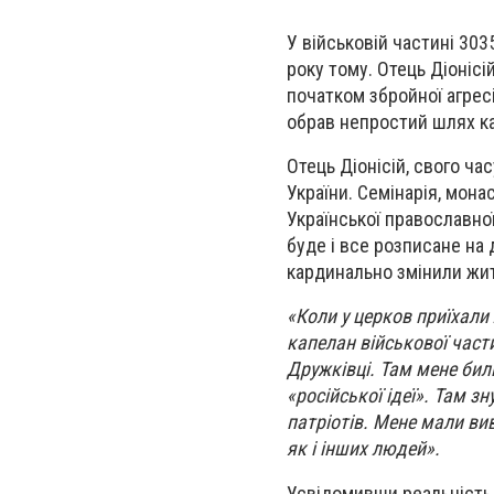
У військовій частині 303
року тому. Отець Діоніс
початком збройної агресі
обрав непростий шлях ка
Отець Діонісій, свого ча
України. Семінарія, мона
Української православно
буде і все розписане на
кардинально змінили жи
«Коли у церков приїхали
капелан військової части
Дружківці. Там мене бил
«російської ідеї». Там 
патріотів. Мене мали ви
як і інших людей».
Усвідомивши реальність 