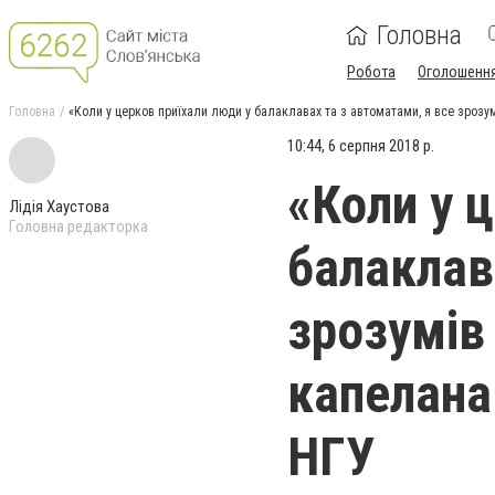
Головна
Робота
Оголошенн
Головна
«Коли у церков приїхали люди у балаклавах та з автоматами, я все зрозумі
10:44, 6 серпня 2018 р.
«Коли у 
Лідія Хаустова
Головна редакторка
балаклав
зрозумів 
капелана
НГУ