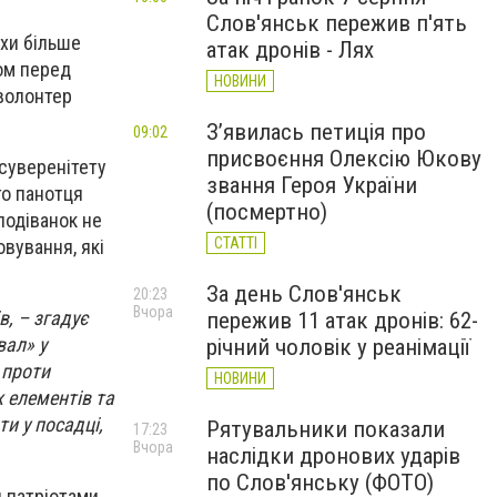
Слов'янськ пережив п'ять
охи більше
атак дронів - Лях
сом перед
НОВИНИ
-волонтер
З’явилась петиція про
09:02
присвоєння Олексію Юкову
 суверенітету
звання Героя України
го панотця
(посмертно)
подіванок не
СТАТТІ
вування, які
За день Слов'янськ
20:23
Вчора
в, – згадує
пережив 11 атак дронів: 62-
вал» у
річний чоловік у реанімації
 проти
НОВИНИ
 елементів та
и у посадці,
Рятувальники показали
17:23
Вчора
наслідки дронових ударів
по Слов'янську (ФОТО)
 патріотами,