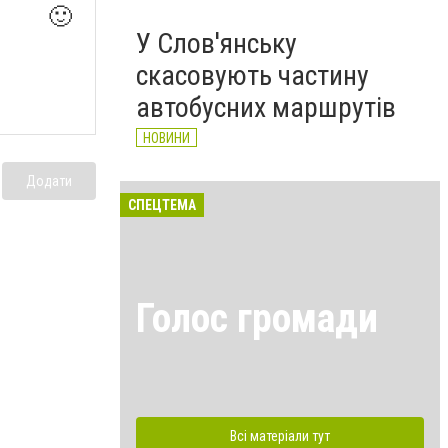
🙂
У Слов'янську
скасовують частину
автобусних маршрутів
НОВИНИ
Додати
СПЕЦТЕМА
Голос громади
Всі матеріали тут