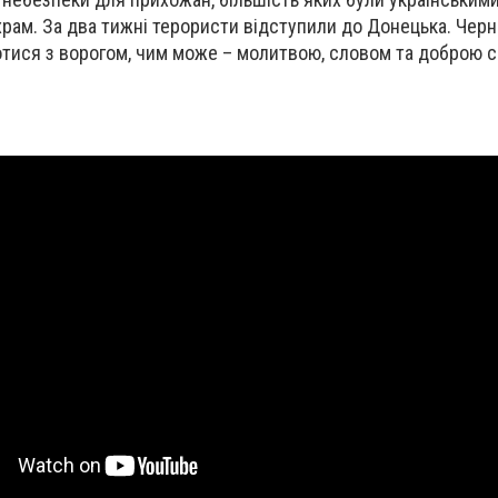
храм. За два тижні терористи відступили до Донецька. Черн
тися з ворогом, чим може – молитвою, словом та доброю 