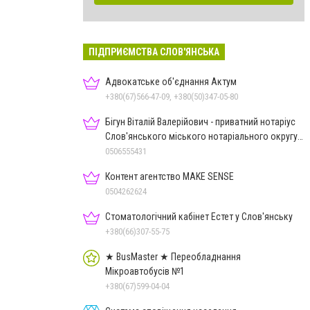
ПІДПРИЄМСТВА СЛОВ'ЯНСЬКА
Адвокатське об'єднання Актум
+380(67)566-47-09, +380(50)347-05-80
Бігун Віталій Валерійович - приватний нотаріус
Слов'янського міського нотаріального округу
Дон.обл.
0506555431
Контент агентство MAKE SENSE
0504262624
Стоматологічний кабінет Естет у Слов'янську
+380(66)307-55-75
★ BusMaster ★ Переобладнання
Мікроавтобусів №1
+380(67)599-04-04