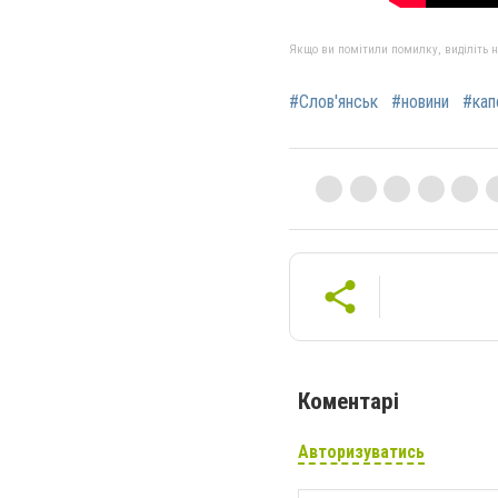
Якщо ви помітили помилку, виділіть нео
#Слов'янськ
#новини
#кап
Коментарі
Авторизуватись