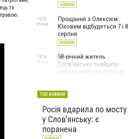
НОВИНИ
ець та
справою.
Прощання з Олексієм
16:30
Вчора
Юковим відбудеться 7 і 8
серпня
НОВИНИ
58-річний житель
15:16
Вчора
Слов'янська знайшов
роботу завдяки проєкту
«Досвід має значення»
НОВИНИ
ТОП НОВИНИ
Росія вдарила по мосту
у Слов'янську: є
поранена
НОВИНИ