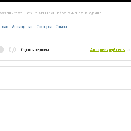
бхідний текст і натисніть Ctrl + Enter, щоб повідомити про це редакцію
елан
#священик
#історія
#війна
0,0
Оцініть першим
Авторизируйтесь
, ч