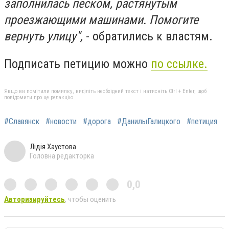
заполнилась песком, растянутым
проезжающими машинами. Помогите
вернуть улицу",
- обратились к властям.
Подписать петицию можно
по ссылке.
Якщо ви помітили помилку, виділіть необхідний текст і натисніть Ctrl + Enter, щоб
повідомити про це редакцію
#Славянск
#новости
#дорога
#ДанилыГалицкого
#петиция
Лідія Хаустова
Головна редакторка
0,0
Авторизируйтесь
, чтобы оценить