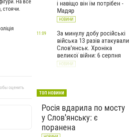
фігури. На все
і навіщо він їм потрібен -
, стоячи.
Мадяр
НОВИНИ
оліція
За минулу добу російські
11:09
війська 13 разів атакували
Слов'янськ. Хроніка
великої війни: 6 серпня
НОВИНИ
Через постійні обстріли
10:29
Слов’янська
тобы оценить
Донецькоблгаз припиняє
ТОП НОВИНИ
обслуговування двох
Росія вдарила по мосту
районів
у Слов'янську: є
НОВИНИ
поранена
НОВИНИ