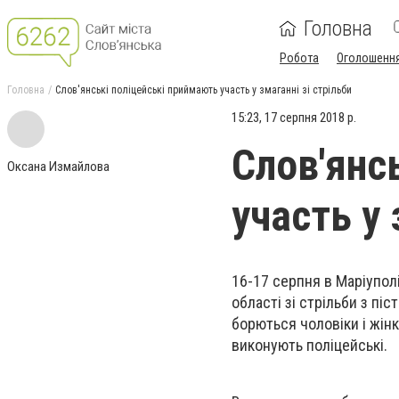
Головна
Робота
Оголошенн
Головна
Слов'янські поліцейські приймають участь у змаганні зі стрільби
15:23, 17 серпня 2018 р.
Слов'янс
Оксана Измайлова
участь у 
16-17 серпня в Маріупол
області зі стрільби з пі
борються чоловіки і жінки
виконують поліцейські.