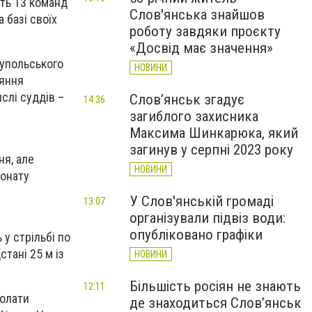
сть 13 команд
Слов'янська знайшов
 базі своїх
роботу завдяки проєкту
«Досвід має значення»
іупольського
НОВИНИ
ияння
слі суддів –
Слов’янськ згадує
14:36
загиблого захисника
Максима Шинкарюка, який
загинув у серпні 2023 року
ня, але
НОВИНИ
іонату
У Слов'янській громаді
13:07
організували підвіз води:
опубліковано графіки
у стрільбі по
стані 25 м із
НОВИНИ
Більшість росіян не знають
12:11
долати
де знаходиться Слов’янськ