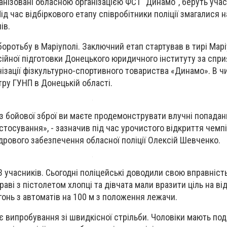
ганізовані обласною організацією ФСТ "Динамо", беруть уча
ід час відбіркового етапу співробітники поліції змагалися на
ів.
ротьбу в Маріуполі. Заключний етап стартував в тирі Мар
ійної підготовки Донецького юридичного інституту за спр
ізації фізкультурно-спортивного товариства «Динамо». В чи
тру ГУНП в Донецькій області.
 з бойової зброї ви маєте продемонструвати влучні попадан
застосування», - зазначив під час урочистого відкриття чемп
дрового забезпечення обласної поліції Олексій Шевченко.
 учасників. Сьогодні поліцейські доводили свою вправність 
аві з пістолетом хлопці та дівчата мали вразити ціль на від
огонь з автоматів на 100 м з положення лежачи.
ає випробування зі швидкісної стрільби. Чоловіки мають по