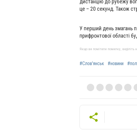
дистанцію до рубежу вогн
це – 20 секунд. Також ст
У перший день змагань по
прифронтової області буд
Якщо ви помітили помилку, виділіть нео
#Слов'янськ
#новини
#пол