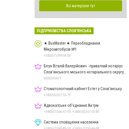
Всі матеріали тут
ПІДПРИЄМСТВА СЛОВ'ЯНСЬКА
★ BusMaster ★ Переобладнання
Мікроавтобусів №1
+380(67)599-04-04
Бігун Віталій Валерійович - приватний нотаріус
Слов'янського міського нотаріального округу
Дон.обл.
0506555431
Стоматологічний кабінет Естет у Слов'янську
+380(66)307-55-75
Адвокатське об'єднання Актум
+380(67)566-47-09, +380(50)347-05-80
Система сповіщення населення
+380(67)340-49-59, +380(67)350-44-68