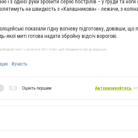
ю і з однієї руки зробити серію пострілів – у груди та ноги 
рілятимуть на швидкість з «Калашникова» - лежачи, з коліна
ліцейські показали гідну вогневу підготовку, довівши, що п
ь-якої миті готова надати збройну відсіч ворогові.
бхідний текст і натисніть Ctrl + Enter, щоб повідомити про це редакцію
іция
#участь
0,0
Оцініть першим
Авторизируйтесь
, ч