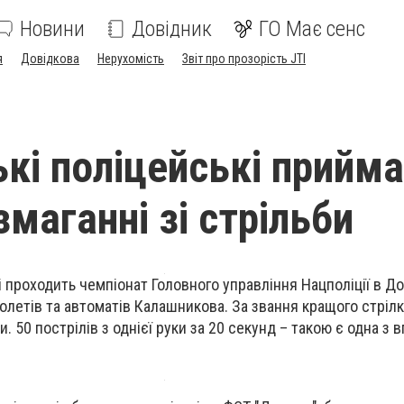
Новини
Довідник
ГО Має сенс
я
Довідкова
Нерухомість
Звіт про прозорість JTI
ькі поліцейські прийм
змаганні зі стрільби
і проходить чемпіонат Головного управління Нацполіції в Д
столетів та автоматів Калашникова. За звання кращого стрілка
. 50 пострілів з однієї руки за 20 секунд – такою є одна з в