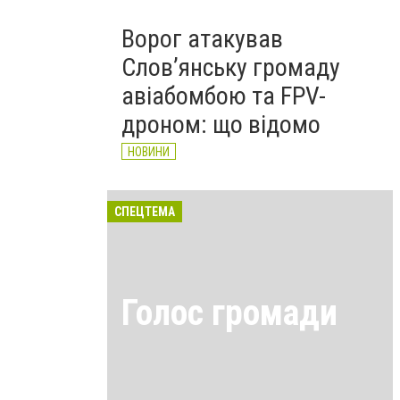
Ворог атакував
Слов’янську громаду
авіабомбою та FPV-
дроном: що відомо
НОВИНИ
СПЕЦТЕМА
Голос громади