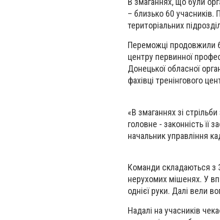
В змаганнях, що були ор
– близько 60 учасників. П
територіальних підрозділ
Переможці продовжили бо
центру первинної профес
Донецької обласної орган
фахівці тренінгового цен
«В змаганнях зі стрільби
головне - законність її 
начальник управління ка
Команди складаються з 3
нерухомих мішенях. У впр
однієї руки. Далі вели в
Надалі на учасників чек