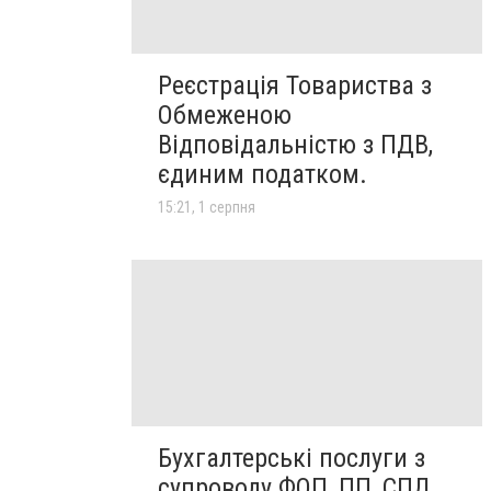
Реєстрація Товариства з
Обмеженою
Відповідальністю з ПДВ,
єдиним податком.
15:21, 1 серпня
Бухгалтерські послуги з
супроводу ФОП, ПП, СПД,