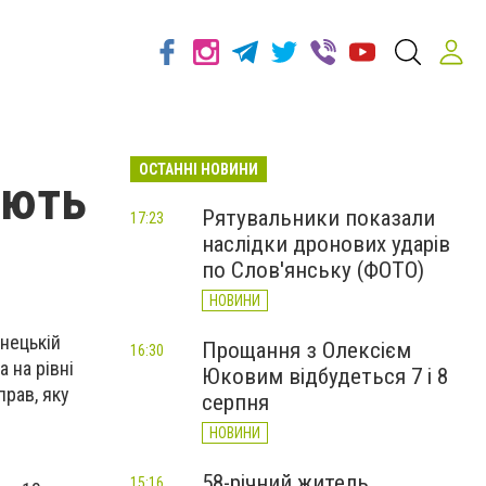
ОСТАННІ НОВИНИ
ають
Рятувальники показали
17:23
наслідки дронових ударів
по Слов'янську (ФОТО)
НОВИНИ
онецькій
Прощання з Олексієм
16:30
 на рівні
Юковим відбудеться 7 і 8
прав, яку
серпня
НОВИНИ
58-річний житель
15:16