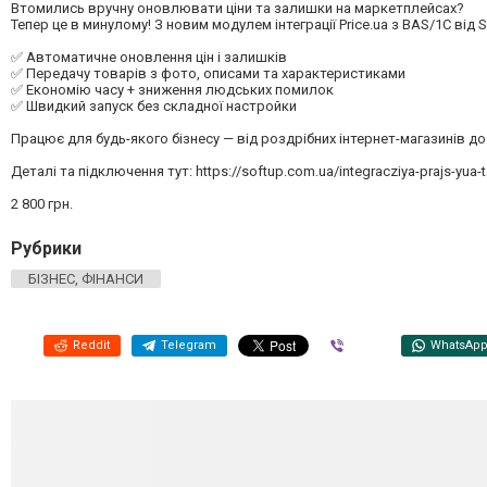
Втомились вручну оновлювати ціни та залишки на маркетплейсах?
Тепер це в минулому! З новим модулем інтеграції Price.ua з BAS/1С від 
✅ Автоматичне оновлення цін і залишків
✅ Передачу товарів з фото, описами та характеристиками
✅ Економію часу + зниження людських помилок
✅ Швидкий запуск без складної настройки
Працює для будь-якого бізнесу — від роздрібних інтернет-магазинів д
Деталі та підключення тут: https://softup.com.ua/integracziya-prajs-yua-
2 800 грн.
Рубрики
БІЗНЕС, ФІНАНСИ
Reddit
Telegram
Viber
WhatsAp