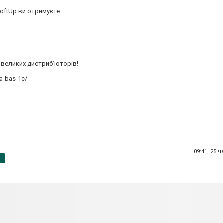
SoftUp ви отримуєте:
о великих дистриб’юторів!
ta-bas-1c/
09:41, 25 
p