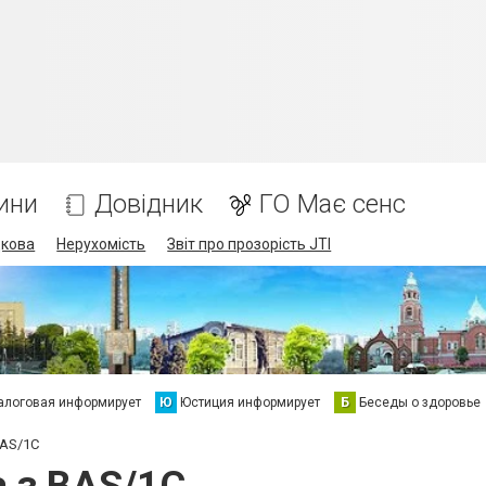
ини
Довідник
ГО Має сенс
дкова
Нерухомість
Звіт про прозорість JTI
алоговая информирует
Ю
Юстиция информирует
Б
Беседы о здоровье
BAS/1C