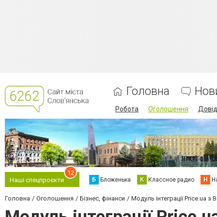
Головна
Нов
Робота
Оголошення
Дові
12
Б
Бложенька
К
Классное радио
Н
Н
Наші спецпроєкти
Головна
Оголошення
Бізнес, фінанси
Модуль інтеграції Price.ua з 