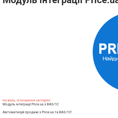
Модуль інтеграції Price.u
На жаль, оголошення застаріло
Модуль інтеграції Price.ua з BAS/1C
Автоматизуй продажі з Price.ua та BAS/1С!