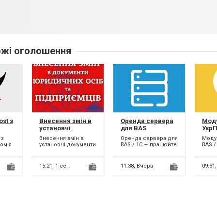
жі оголошення
ost з
Внесення змін в
Оренда сервера
Мод
установчі
для BAS
УкрП
документи ТОВ,
1C
 з
Внесення змін в
Оренда сервера для
Моду
ПП, ФОП
номія
установчі документи
BAS / 1C — працюйте
BAS /
(недорого)
ТОВ, ПП, ФОП:
з будь-якої точки
доста
Терміново
світу! Не хочете
робо
ин
проведемо зміни до
витрачати кошти на
УкрП
15:21,
1 серпня
11:38,
Вчора
09:31
.
установчих
покупк...
Забуд
документі...