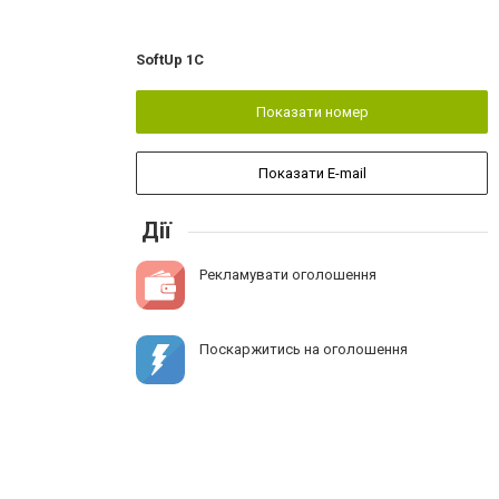
SoftUp 1C
Показати номер
Показати E-mail
Дії
Рекламувати оголошення
Поскаржитись на оголошення