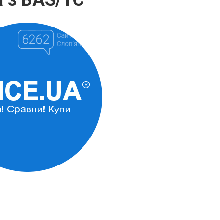
a з BAS/1C