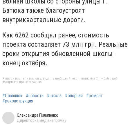
вблизи школы со стороны улицы Г.
Батюка также благоустроят
внутриквартальные дороги.
Как 6262 сообщал ранее, стоимость
проекта составляет 73 млн грн. Реальные
сроки открытия обновленной школы -
конец октября.
Якщо ви помітили помилку, виділіть необхідний текст і натисніть Ctrl + Enter, щоб
повідомити про це редакцію
#Славянск
#новости
#школа
#опорная
#ремонт
#реконструкция
Олександра Пилипенко
Директорка медіанапрямку