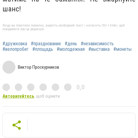
шанс!
Якщо ви помітили помилку, виділіть необхідний текст і натисніть Ctrl + Enter, щоб
повідомити про це редакцію
#дружковка
#празднование
#день
#независимость
#велопробег
#площадь
#молодежная
#выставка
#монеты
Виктор Проскурников
0,0
Авторизуйтесь
, щоб оцінити