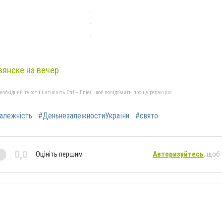
вянске на вечер
бхідний текст і натисніть Ctrl + Enter, щоб повідомити про це редакцію
алежність
#ДеньнезалежностиУкраїни
#свято
0,0
Оцініть першим
Авторизуйтесь
, щоб