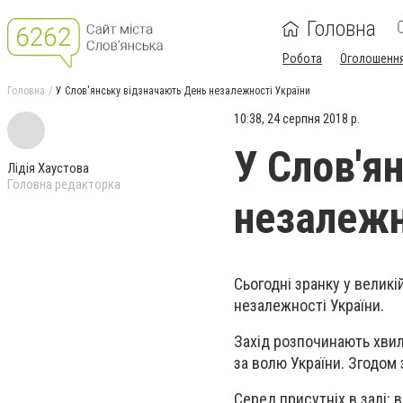
Головна
Робота
Оголошенн
Головна
У Слов'янську відзначають День незалежності України
10:38, 24 серпня 2018 р.
У Слов'я
Лідія Хаустова
Головна редакторка
незалежн
Сьогодні зранку у великі
незалежності України.
Захід розпочинають хви
за волю України. Згодом
Серед присутніх в залі: 