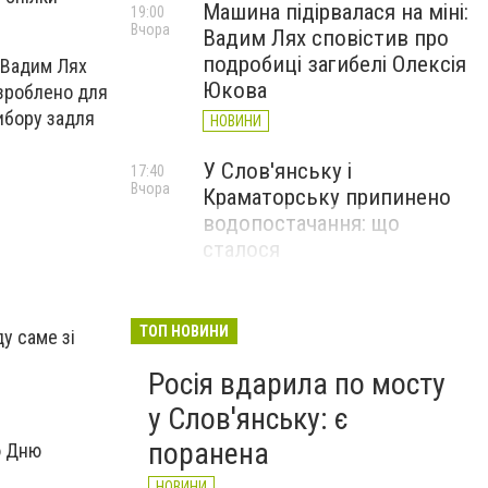
Машина підірвалася на міні:
19:00
Вчора
Вадим Лях сповістив про
подробиці загибелі Олексія
а Вадим Лях
Юкова
 зроблено для
вибору задля
НОВИНИ
У Слов'янську і
17:40
Вчора
Краматорську припинено
водопостачання: що
сталося
НОВИНИ
Загинув Олексій Юков,
17:09
ТОП НОВИНИ
у саме зі
Вчора
керівник пошукової групи
Росія вдарила по мосту
«Плацдарм»
у Слов'янську: є
СТАТТІ
поранена
ю Дню
НОВИНИ