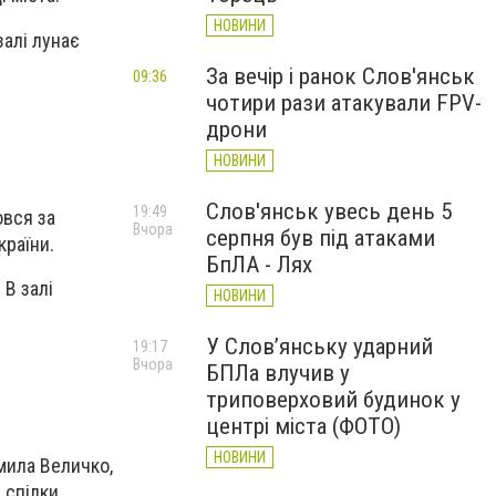
НОВИНИ
залі лунає
За вечір і ранок Слов'янськ
09:36
чотири рази атакували FPV-
дрони
НОВИНИ
Слов'янськ увесь день 5
19:49
овся за
Вчора
серпня був під атаками
країни.
БпЛА - Лях
 В залі
НОВИНИ
У Слов’янську ударний
19:17
Вчора
БПЛа влучив у
триповерховий будинок у
центрі міста (ФОТО)
НОВИНИ
мила Величко,
 спілки