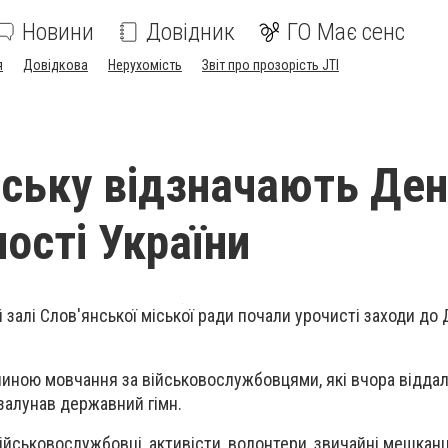
Новини
Довідник
ГО Має сенс
я
Довідкова
Нерухомість
Звіт про прозорість JTI
нську відзначають Де
ості України
й залі Слов'янської міської ради почали урочисті заходи до
линою мовчання за військовослужбовцями, які вчора відда
 залунав державний гімн.
військовослужбовці, активісти, волонтери, звичайні мешканц