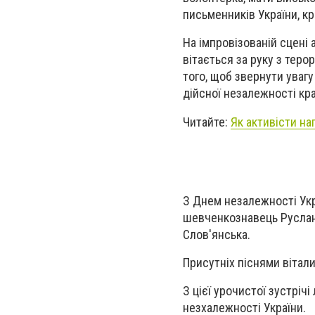
письменників України, к
На імпровізованій сцені 
вітається за руку з тер
того, щоб звернути уваг
дійсної незалежності кра
Читайте:
Як активісти на
З Днем незалежності Укра
шевченкознавець Руслан 
Слов'янська.
Присутніх піснями вітали
З цієї урочистої зустрі
незхалежності України.