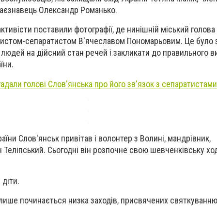
раєзнавець Олександр Романько.
активісти поставили фотографії, де нинішній міський голов
ористом-сепаратистом В'ячеславом Пономарьовим. Це було
у людей на дійсний стан речей і закликати до правильного 
їни.
гадали голові Слов'янська про його зв'язок з сепаратистами
їни Слов'янськ привітав і волонтер з Волині, мандрівник,
Теліпський. Сьогодні він розпочне свою шевченківську ход
 діти.
чі лише починається низка заходів, присвячених святкуванн