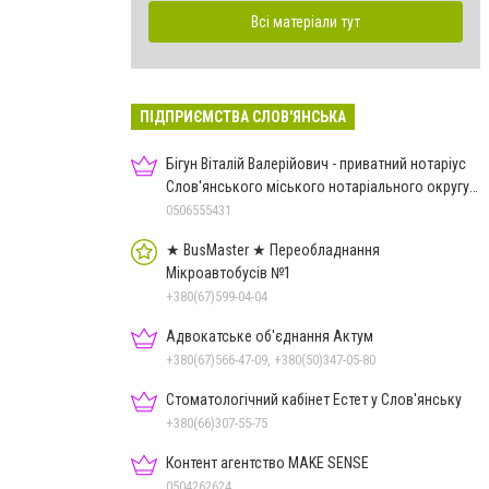
Всі матеріали тут
ПІДПРИЄМСТВА СЛОВ'ЯНСЬКА
Бігун Віталій Валерійович - приватний нотаріус
Слов'янського міського нотаріального округу
Дон.обл.
0506555431
★ BusMaster ★ Переобладнання
Мікроавтобусів №1
+380(67)599-04-04
Адвокатське об'єднання Актум
+380(67)566-47-09, +380(50)347-05-80
Стоматологічний кабінет Естет у Слов'янську
+380(66)307-55-75
Контент агентство MAKE SENSE
0504262624