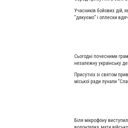
Учасників бойових дій, я
"дякуємо" і оплески вдя
Сьогодні почесними грам
незалежну українську де
Присутніх зі святом прив
міської ради лунали "Слава
Біля мікрофону виступил
волонтерка, мати військо