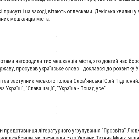
кі присутні на заході, вітають оплесками. Декілька хвилин у 
чних мешканців міста.
отами нагородили тих мешканців міста, хто довгий час бор
ржаву, просував українське слово і доклався до розвитку У
ітав заступник міського голови Слов'янська Юрій Підлісний.
 Україні", "Слава нації", "Україна - Понад усе".
и представниця літературного угрупування "Просвіта" Люд
вослужбовців, які захищали схід України Тетяна Манік, член