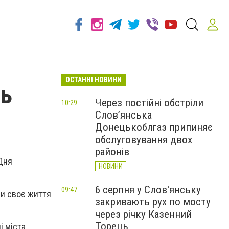
ОСТАННІ НОВИНИ
нь
Через постійні обстріли
10:29
Слов’янська
Донецькоблгаз припиняє
обслуговування двох
районів
 Дня
НОВИНИ
6 серпня у Слов'янську
09:47
ли своє життя
закривають рух по мосту
через річку Казенний
Торець
і міста.