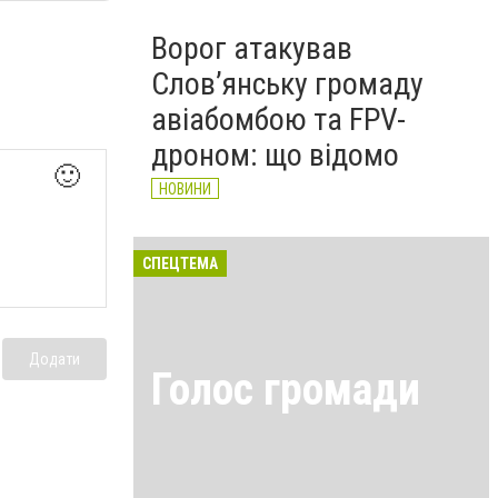
Ворог атакував
Слов’янську громаду
авіабомбою та FPV-
дроном: що відомо
🙂
НОВИНИ
СПЕЦТЕМА
Додати
Голос громади