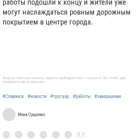
работы подошли к концу и жители уже
могут наслаждаться ровным дорожным
покрытием в центре города.
Якщо ви помітили помилку, виділіть необхідний текст і натисніть Ctrl + Enter, щоб
повідомити про це редакцію
#Славянск
#новости
#тротуар
#работы
#завершение
Инна Сущенко
0,0