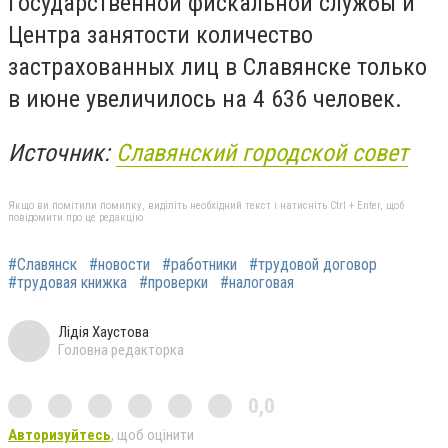
Государственной фискальной службы и
Центра занятости количество
застрахованных лиц в Славянске только
в июне увеличилось на 4 636 человек.
Источник:
Славянский городской совет
Якщо ви помітили помилку, виділіть необхідний текст і натисніть Ctrl + Enter, щоб
повідомити про це редакцію
#Славянск
#новости
#работники
#трудовой договор
#трудовая книжка
#проверки
#налоговая
Лідія Хаустова
Головна редакторка
0,0
Авторизуйтесь
, щоб оцінити