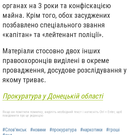
органах на 3 роки та конфіскацією
майна. Крім того, обох засуджених
позбавлено спеціального звання
«капітан» та «лейтенант поліції».
Матеріали стосовно двох інших
правоохоронців виділені в окреме
провадження, досудове розслідування у
якому триває.
Прокуратура у Донецькій області
Якщо ви помітили помилку, виділіть необхідний текст і натисніть Ctrl + Enter, щоб
повідомити про це редакцію
#Слов'янськ
#новини
#прокуратура
#наркотики
#гроші