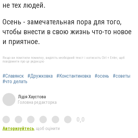
не тех людей.
Осень - замечательная пора для того,
чтобы внести в свою жизнь что-то новое
и приятное.
Якщо ви помітили помилку, виділіть необхідний текст і натисніть Ctrl + Enter, щоб
повідомити про це редакцію
#Славянск
#Дружковка
#Константиновка
#осень
#советы
#что делать
Лідія Хаустова
Головна редакторка
0,0
Авторизуйтесь
, щоб оцінити