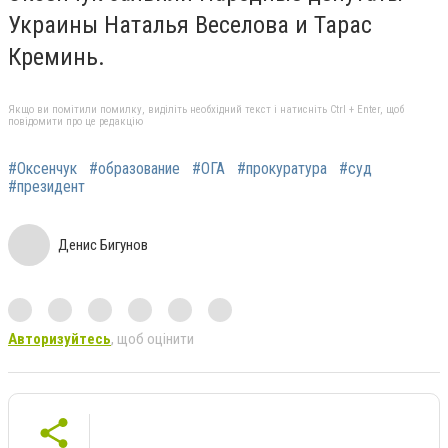
Украины Наталья Веселова и Тарас
Креминь.
Якщо ви помітили помилку, виділіть необхідний текст і натисніть Ctrl + Enter, щоб
повідомити про це редакцію
#Оксенчук
#образование
#ОГА
#прокуратура
#суд
#президент
Денис Бигунов
Авторизуйтесь
, щоб оцінити