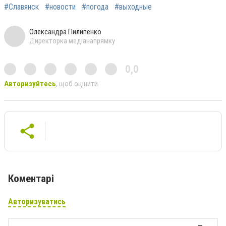
#Славянск
#новости
#погода
#выходные
Олександра Пилипенко
Директорка медіанапрямку
0,0
Авторизуйтесь
, щоб оцінити
Коментарі
Авторизуватись