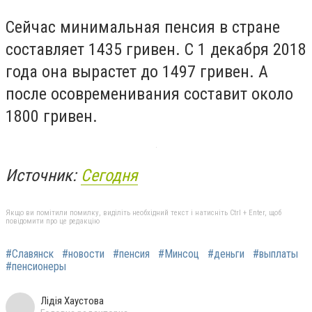
Сейчас минимальная пенсия в стране
составляет 1435 гривен. С 1 декабря 2018
года она вырастет до 1497 гривен. А
после осовременивания составит около
1800 гривен.
Источник:
Сегодня
Якщо ви помітили помилку, виділіть необхідний текст і натисніть Ctrl + Enter, щоб
повідомити про це редакцію
#Славянск
#новости
#пенсия
#Минсоц
#деньги
#выплаты
#пенсионеры
Лідія Хаустова