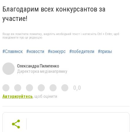
Благодарим всех конкурсантов за
участие!
Якщо ви помітили помилку, виділіть необхідний текст і натисніть Ctrl + Enter, щоб
повідомити про це редакцію
#Славянск
#новости
#конкурс
#победители
#призы
Олександра Пилипенко
Директорка медіанапрямку
0,0
Авторизуйтесь
, щоб оцінити