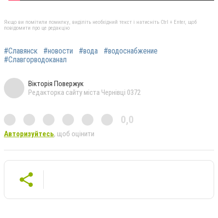
Якщо ви помітили помилку, виділіть необхідний текст і натисніть Ctrl + Enter, щоб
повідомити про це редакцію
#Славянск
#новости
#вода
#водоснабжение
#Славгорводоканал
Вікторія Повержук
Редакторка сайту міста Чернівці 0372
0,0
Авторизуйтесь
, щоб оцінити