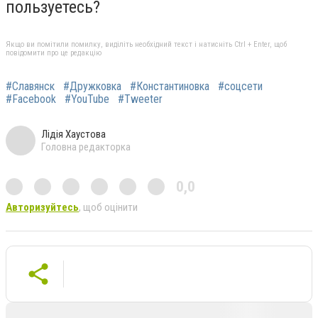
пользуетесь?
Якщо ви помітили помилку, виділіть необхідний текст і натисніть Ctrl + Enter, щоб
повідомити про це редакцію
#Славянск
#Дружковка
#Константиновка
#соцсети
#Facebook
#YouTube
#Tweeter
Лідія Хаустова
Головна редакторка
0,0
Авторизуйтесь
, щоб оцінити