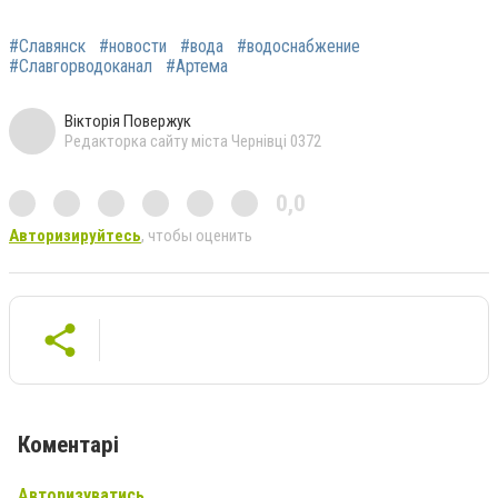
#Славянск
#новости
#вода
#водоснабжение
#Славгорводоканал
#Артема
Вікторія Повержук
Редакторка сайту міста Чернівці 0372
0,0
Авторизируйтесь
, чтобы оценить
Коментарі
Авторизуватись