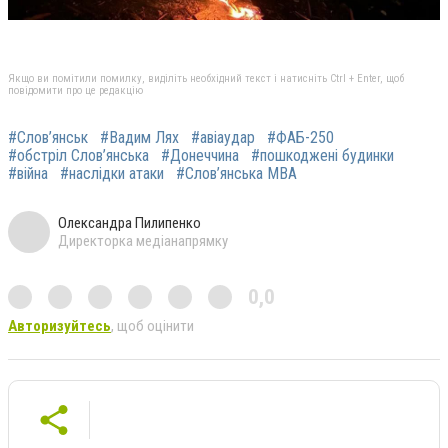
Якщо ви помітили помилку, виділіть необхідний текст і натисніть Ctrl + Enter, щоб
повідомити про це редакцію
#Слов’янськ
#Вадим Лях
#авіаудар
#ФАБ-250
#обстріл Слов’янська
#Донеччина
#пошкоджені будинки
#війна
#наслідки атаки
#Слов’янська МВА
Олександра Пилипенко
Директорка медіанапрямку
0,0
Авторизуйтесь
, щоб оцінити