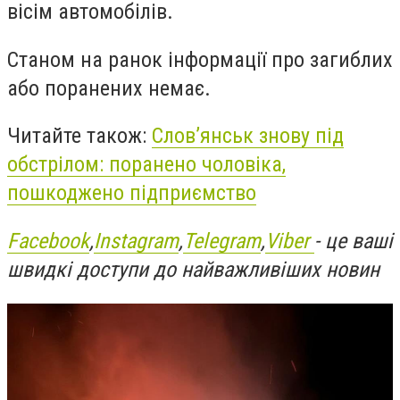
вісім автомобілів.
Станом на ранок інформації про загиблих
або поранених немає.
Читайте також:
Слов’янськ знову під
обстрілом: поранено чоловіка,
пошкоджено підприємство
Facebook
,
Instagram
,
Telegram
,
Viber
- це ваші
швидкі доступи до найважливіших новин