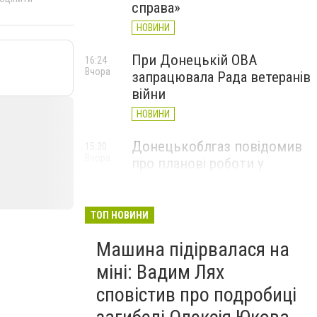
справа»
НОВИНИ
При Донецькій ОВА
16:24
Вчора
запрацювала Рада ветеранів
війни
НОВИНИ
Донецькоблгаз повідомив
15:30
Вчора
про планові роботи у
Слов’янську: де відключать
газ
ТОП НОВИНИ
НОВИНИ
Машина підірвалася на
міні: Вадим Лях
сповістив про подробиці