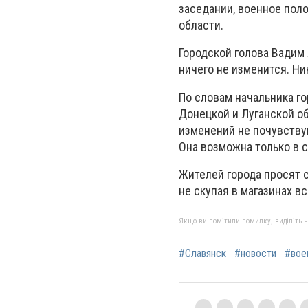
заседании, военное поло
области.
Городской голова Вадим 
ничего не изменится. Н
По словам начальника го
Донецкой и Луганской о
изменений не почувствую
Она возможна только в 
Жителей города просят 
не скупая в магазинах в
Якщо ви помітили помилку, виділіть нео
#Славянск
#новости
#вое