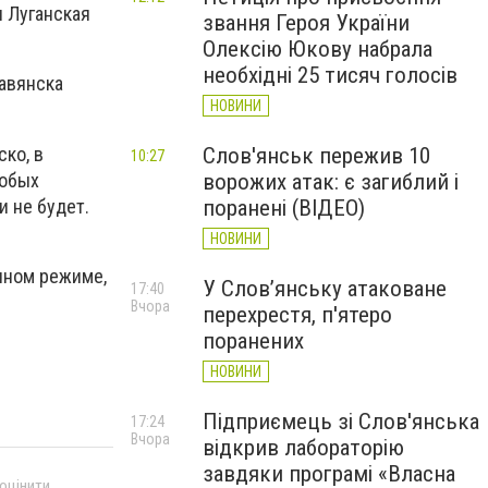
и Луганская
звання Героя України
Олексію Юкову набрала
необхідні 25 тисяч голосів
лавянска
НОВИНИ
ко, в
Слов'янськ пережив 10
10:27
собых
ворожих атак: є загиблий і
и не будет.
поранені (ВІДЕО)
НОВИНИ
чном режиме,
У Слов’янську атаковане
17:40
Вчора
перехрестя, п'ятеро
поранених
НОВИНИ
Підприємець зі Слов'янська
17:24
Вчора
відкрив лабораторію
завдяки програмі «Власна
 оцінити