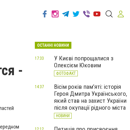
ОСТАННІ НОВИНИ
У Києві попрощалися з
17:33
Олексієм Юковим
ся -
ФОТОФАКТ
Вісім років пам'яті: історія
14:37
Героя Дмитра Українського,
який став на захист України
після окупації рідного міста
ластей
НОВИНИ
чередном
Петиція про присвоєння
12:12