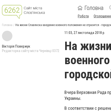
Головна
Робота
Оголошенн
Головна
На жизни Славянска введение военного положения не отразится - городс
11:03, 27 листопада 2018 р.
На жизни
Вікторія Повержук
Редакторка сайту міста Чернівці 0372
военного
городско
Вчера Верховная Рада п
Украины.
В соответствии с решен