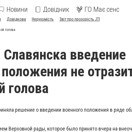
Новини
Довідник
ГО Має сенс
я
Довідкова
Нерухомість
Звіт про прозорість JTI
кой голова
 Славянска введение
 положения не отразит
й голова
риняла решение о введении военного положения в ряде об
ием Верховной рады, которое было принято вчера на внео