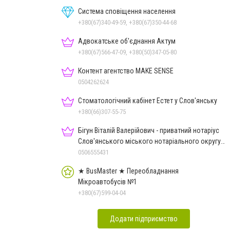
Система сповіщення населення
+380(67)340-49-59, +380(67)350-44-68
Адвокатське об'єднання Актум
+380(67)566-47-09, +380(50)347-05-80
Контент агентство MAKE SENSE
0504262624
Стоматологічний кабінет Естет у Слов'янську
+380(66)307-55-75
Бігун Віталій Валерійович - приватний нотаріус
Слов'янського міського нотаріального округу
Дон.обл.
0506555431
★ BusMaster ★ Переобладнання
Мікроавтобусів №1
+380(67)599-04-04
Додати підприємство