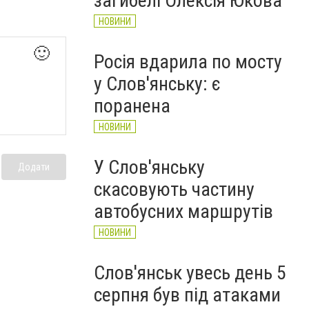
загибелі Олексія Юкова
НОВИНИ
🙂
Росія вдарила по мосту
у Слов'янську: є
поранена
НОВИНИ
У Слов'янську
Додати
скасовують частину
автобусних маршрутів
НОВИНИ
Слов'янськ увесь день 5
серпня був під атаками