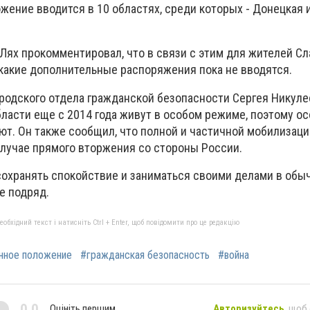
жение вводится в 10 областях, среди которых - Донецкая 
Лях прокомментировал, что в связи с этим для жителей С
икакие дополнительные распоряжения пока не вводятся.
родского отдела гражданской безопасности Сергея Никулес
бласти еще с 2014 года живут в особом режиме, поэтому о
т. Он также сообщил, что полной и частичной мобилизаци
случае прямого вторжения со стороны России.
сохранять спокойствие и заниматься своими делами в обы
се подряд.
бхідний текст і натисніть Ctrl + Enter, щоб повідомити про це редакцію
нное положение
#гражданская безопасность
#война
0,0
Оцініть першим
Авторизуйтесь
, щоб