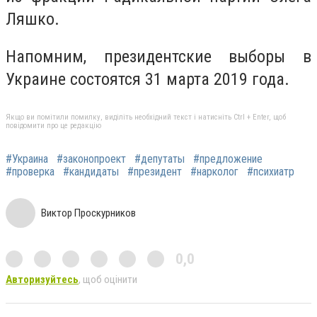
Ляшко.
Напомним, президентские выборы в
Украине состоятся 31 марта 2019 года.
Якщо ви помітили помилку, виділіть необхідний текст і натисніть Ctrl + Enter, щоб
повідомити про це редакцію
#Украина
#законопроект
#депутаты
#предложение
#проверка
#кандидаты
#президент
#нарколог
#психиатр
Виктор Проскурников
0,0
Авторизуйтесь
, щоб оцінити