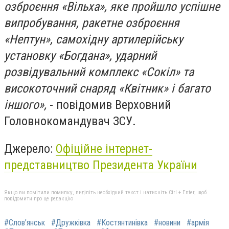
озброєння «Вільха», яке пройшло успішне
випробування, ракетне озброєння
«Нептун», самохідну артилерійську
установку «Богдана», ударний
розвідувальний комплекс «Сокіл» та
високоточний снаряд «Квітник» і багато
іншого»,
- повідомив Верховний
Головнокомандувач ЗСУ.
Джерело:
Офіційне інтернет-
представництво Президента України
Якщо ви помітили помилку, виділіть необхідний текст і натисніть Ctrl + Enter, щоб
повідомити про це редакцію
#Слов’янськ
#Дружківка
#Костянтинівка
#новини
#армія