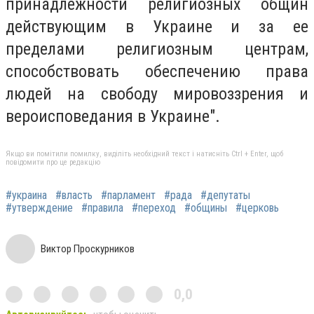
принадлежности религиозных общин
действующим в Украине и за ее
пределами религиозным центрам,
способствовать обеспечению права
людей на свободу мировоззрения и
вероисповедания в Украине".
Якщо ви помітили помилку, виділіть необхідний текст і натисніть Ctrl + Enter, щоб
повідомити про це редакцію
#украина
#власть
#парламент
#рада
#депутаты
#утверждение
#правила
#переход
#общины
#церковь
Виктор Проскурников
0,0