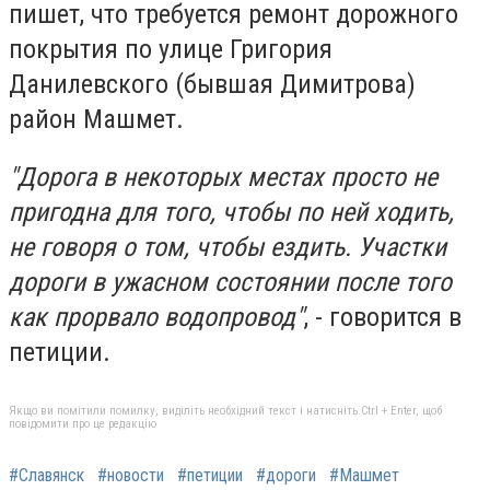
пишет, что требуется ремонт дорожного
покрытия по улице Григория
Данилевского (бывшая Димитрова)
район Машмет.
"Дорога в некоторых местах просто не
пригодна для того, чтобы по ней ходить,
не говоря о том, чтобы ездить. Участки
дороги в ужасном состоянии после того
как прорвало водопровод"
, - говорится в
петиции.
Якщо ви помітили помилку, виділіть необхідний текст і натисніть Ctrl + Enter, щоб
повідомити про це редакцію
#Славянск
#новости
#петиции
#дороги
#Машмет