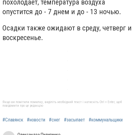
похолодает, температура воздуха
опустится до - 7 днем и до - 13 ночью.
Осадки также ожидают в среду, четверг и
воскресенье.
Якщо ви помітили помилку, виділіть необхідний текст і натисніть Ctrl + Enter, щоб
повідомити про це редакцію
#Славянск
#новости
#снег
#засыпает
#коммунальщики
Олександра Пилипенко