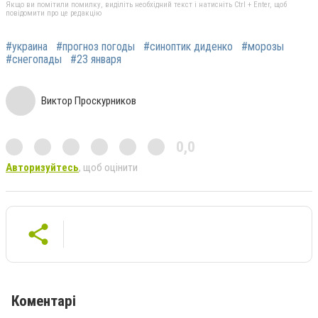
Якщо ви помітили помилку, виділіть необхідний текст і натисніть Ctrl + Enter, щоб
повідомити про це редакцію
#украина
#прогноз погоды
#синоптик диденко
#морозы
#снегопады
#23 января
Виктор Проскурников
0,0
Авторизуйтесь
, щоб оцінити
Коментарі