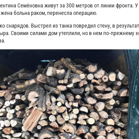
лентина Семёновна
живут за 300 метров от линии фронта.
У
 жена больна раком, перенесла операцию.
ко снарядов. Выстрел из танка повредил стену, в результат
ыра. Своими силами дом утеплили, но в нем по-прежнему 
ва.