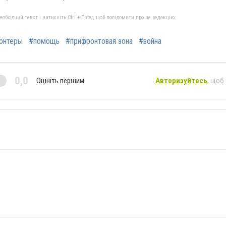
бхідний текст і натисніть Ctrl + Enter, щоб повідомити про це редакцію
онтеры
#помощь
#прифронтовая зона
#война
0,0
Оцініть першим
Авторизуйтесь
, щоб