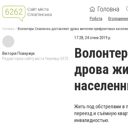
Головна
Робота
Оголошенн
Головна
Волонтеры Славянска доставляют дрова жителям прифронтовых населен
17:28, 24 січня 2019 р.
Волонтер
Вікторія Повержук
Редакторка сайту міста Чернівці 0372
дрова ж
населенн
Жить под обстрелами в п
переезд и съёмную квар
инвалидностью.