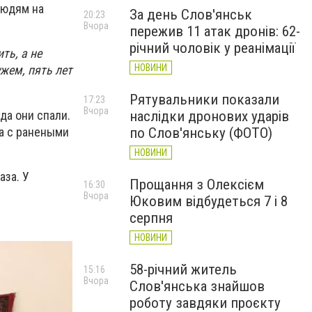
людям на
За день Слов'янськ
20:23
Вчора
пережив 11 атак дронів: 62-
річний чоловік у реанімації
ть, а не
НОВИНИ
ужем, пять лет
Рятувальники показали
17:23
Вчора
да они спали.
наслідки дронових ударів
на с ранеными
по Слов'янську (ФОТО)
НОВИНИ
аза. У
Прощання з Олексієм
16:30
Вчора
Юковим відбудеться 7 і 8
серпня
НОВИНИ
58-річний житель
15:16
Вчора
Слов'янська знайшов
роботу завдяки проєкту