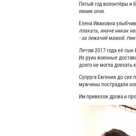
Пятый год волонтёры и 
линии огня.
Елена Ивановна
улыбчив
плакать, иначе никак не
- за лежачей мамой. Ник
Летом 2017 года её сын 
Из руин военные достава
долго не могла доехать 
Супруга Евгения до сих 
мужчины пострадали ног
Им привезли дрова и пр