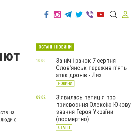
ОСТАННІ НОВИНИ
яют
За ніч і ранок 7 серпня
10:00
Слов'янськ пережив п'ять
атак дронів - Лях
НОВИНИ
З’явилась петиція про
09:02
присвоєння Олексію Юкову
звання Героя України
ств на
(посмертно)
 люди с
СТАТТІ