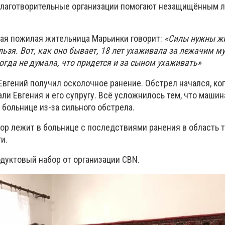
благотворительные организации помогают незащищённым 
ая пожилая жительница Марьинки говорит:
«Силы нужны жи
льзя. Вот, как оно бывает, 18 лет ухаживала за лежачим м
огда не думала, что придется и за сыном ухаживать»
Евгений получил осколочное ранение. Обстрел начался, ког
ли Евгения и его супругу. Всё усложнилось тем, что маши
к больнице из-за сильного обстрела.
пор лежит в больнице с последствиями ранения в область т
и.
одуктовый набор
от организации
CBN
.