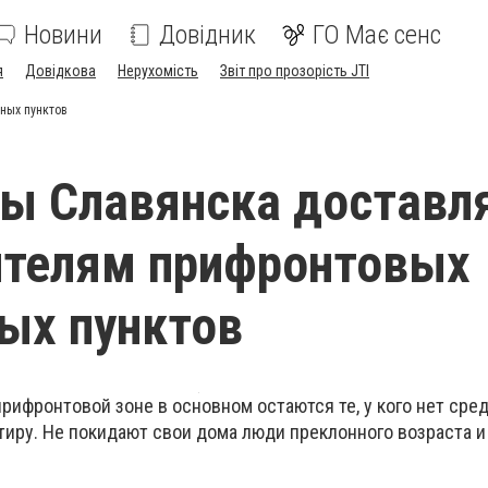
Новини
Довідник
ГО Має сенс
я
Довідкова
Нерухомість
Звіт про прозорість JTI
ных пунктов
ы Славянска доставл
ителям прифронтовых
ых пунктов
рифронтовой зоне в основном остаются те, у кого
нет сред
тиру. Не покидают свои дома люди преклонного возраста и