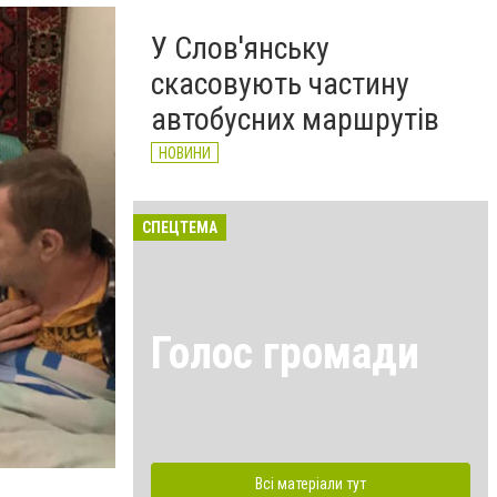
У Слов'янську
скасовують частину
автобусних маршрутів
НОВИНИ
СПЕЦТЕМА
Голос громади
Всі матеріали тут