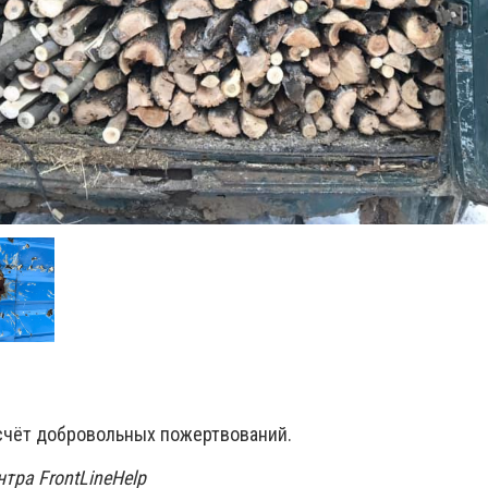
 счёт добровольных пожертвований.
ентра
FrontLineHelp