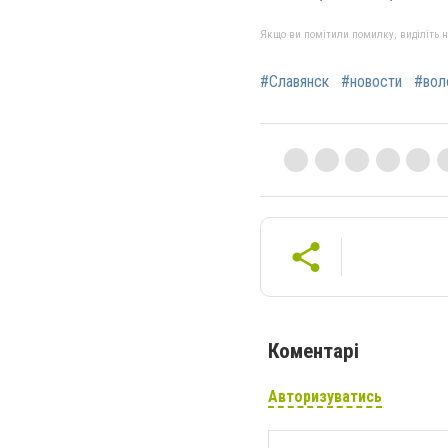
Якщо ви помітили помилку, виділіть нео
#Славянск
#новости
#вол
Коментарі
Авторизуватись