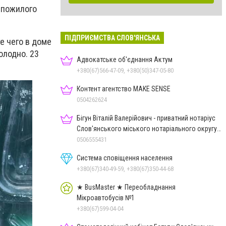
 пожилого
ПІДПРИЄМСТВА СЛОВ'ЯНСЬКА
е чего в доме
холодно.
23
Адвокатське об'єднання Актум
+380(67)566-47-09, +380(50)347-05-80
Контент агентство MAKE SENSE
0504262624
Бігун Віталій Валерійович - приватний нотаріус
Слов'янського міського нотаріального округу
Дон.обл.
0506555431
Система сповіщення населення
+380(67)340-49-59, +380(67)350-44-68
★ BusMaster ★ Переобладнання
Мікроавтобусів №1
+380(67)599-04-04