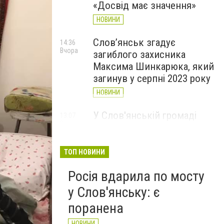
«Досвід має значення»
НОВИНИ
Слов’янськ згадує
14:36
Вчора
загиблого захисника
Максима Шинкарюка, який
загинув у серпні 2023 року
НОВИНИ
У Слов'янській громаді
13:07
Вчора
організували підвіз води:
опубліковано графіки
ТОП НОВИНИ
НОВИНИ
Росія вдарила по мосту
у Слов'янську: є
поранена
НОВИНИ