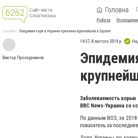
Головна
Робота
Оголошенн
Головна
Эпидемия кори в Украине признана крупнейшей в Европе
14:37, 8 лютого 2019 р.
На
Эпидемия
Виктор Проскурников
крупнейш
Заболеваемость корью в
BBC News-Украина со с
По данным ВОЗ, за 2018
показатель за последне
Доля Украины по колич