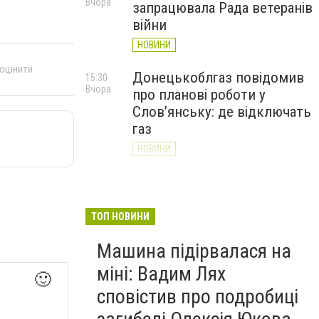
Вчора
запрацювала Рада ветеранів
війни
НОВИНИ
 оцінити
Донецькоблгаз повідомив
15:30
Вчора
про планові роботи у
Слов’янську: де відключать
газ
НОВИНИ
«Армія відновлення» на
14:55
Вчора
Донеччині: тисячі людей
долучилися до відбудови
ТОП НОВИНИ
громад
Машина підірвалася на
НОВИНИ
міні: Вадим Лях
🙂
сповістив про подробиці