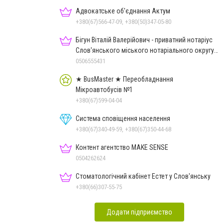
Адвокатське об'єднання Актум
+380(67)566-47-09, +380(50)347-05-80
Бігун Віталій Валерійович - приватний нотаріус
Слов'янського міського нотаріального округу
Дон.обл.
0506555431
★ BusMaster ★ Переобладнання
Мікроавтобусів №1
+380(67)599-04-04
Система сповіщення населення
+380(67)340-49-59, +380(67)350-44-68
Контент агентство MAKE SENSE
0504262624
Стоматологічний кабінет Естет у Слов'янську
+380(66)307-55-75
Додати підприємство