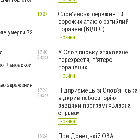
Слов'янськ пережив 10
10:27
ворожих атак: є загиблий і
поранені (ВІДЕО)
опе умерли 72
НОВИНИ
У Слов’янську атаковане
я.
17:40
Вчора
перехрестя, п'ятеро
о Львовской,
поранених
НОВИНИ
тью заражения
Підприємець зі Слов'янська
17:24
Вчора
відкрив лабораторію
завдяки програмі «Власна
справа»
НОВИНИ
При Донецькій ОВА
16:24