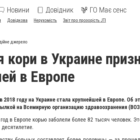
Новини
Довідник
ГО Має сенс
я
Довідкова
Нерухомість
Звіт про прозорість JTI
дійне джерело
 кори в Украине приз
ей в Европе
 2018 году на Украине стала крупнейшей в Европе. Об 
сылкой на Всемирную организацию здравоохранения (ВОЗ
 год в Европе корью заболели более 82 тысяч человек. Э
е десятилетие.
еству больных составляет более половины — за прошед