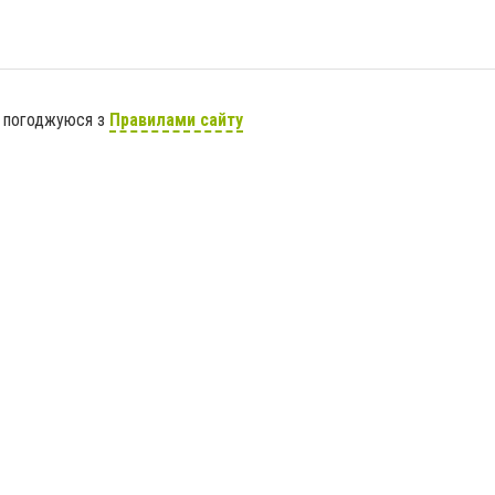
я погоджуюся з
Правилами сайту