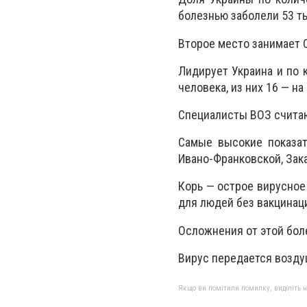
болезнью заболели 53 т
Второе место занимает 
Лидирует Украина и по 
человека, из них 16 — на
Специалисты ВОЗ считаю
Самые высокие показат
Ивано-Франковской, Зак
Корь — острое вирусное
для людей без вакцинац
Осложнения от этой боле
Вирус передается возду
Якщо ви помітили помилку, виділіть нео