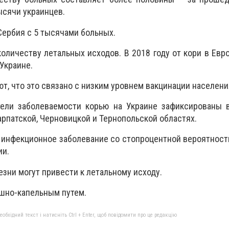
ысячи украинцев.
Сербия с 5 тысячами больных.
количеству летальных исходов. В 2018 году от кори в Евр
 Украине.
т, что это связано с низким уровнем вакцинации населени
ели заболеваемости корью на Украине зафиксированы в
арпатской, Черновицкой и Тернопольской областях.
 инфекционное заболевание со стопроцентной вероятнос
ии.
зни могут привести к летальному исходу.
шно-капельным путем.
бхідний текст і натисніть Ctrl + Enter, щоб повідомити про це редакцію