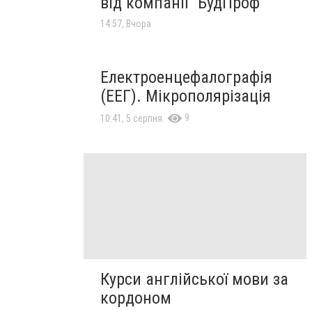
від компанії "БудПроф"
14:57, Вчора
Електроенцефалографія
(ЕЕГ). Мікрополярізація
9
10:41, 5 серпня
Курси англійської мови за
кордоном