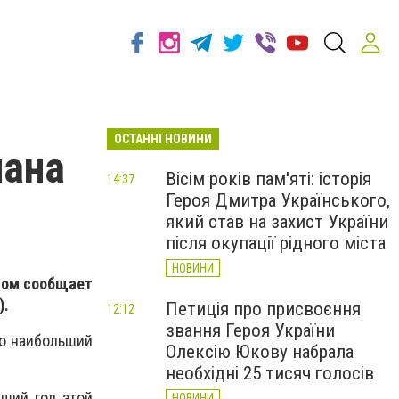
ОСТАННІ НОВИНИ
нана
Вісім років пам'яті: історія
14:37
Героя Дмитра Українського,
який став на захист України
після окупації рідного міста
НОВИНИ
этом сообщает
).
Петиція про присвоєння
12:12
звання Героя України
то наибольший
Олексію Юкову набрала
необхідні 25 тисяч голосів
ший год этой
НОВИНИ