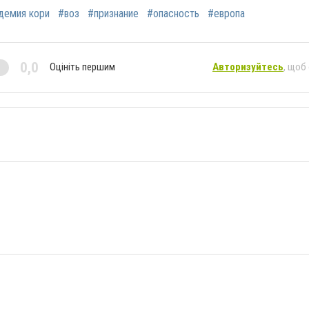
демия кори
#воз
#признание
#опасность
#европа
0,0
Оцініть першим
Авторизуйтесь
, щоб