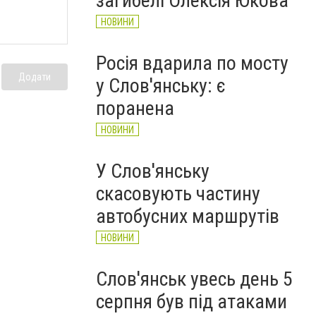
загибелі Олексія Юкова
НОВИНИ
Росія вдарила по мосту
Додати
у Слов'янську: є
поранена
НОВИНИ
У Слов'янську
скасовують частину
автобусних маршрутів
НОВИНИ
Слов'янськ увесь день 5
серпня був під атаками