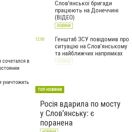
Слов'янської бригади
працюють на Донеччині
(ВІДЕО)
НОВИНИ
Генштаб ЗСУ повідомив про
12:00
ситуацію на Слов’янському
та найближчих напрямках
р сочетался в
НОВИНИ
остоянии
Слов’янськ обстріляли 13
11:18
разів за добу. Хроніка
и уничтожить
великої війни: 7 серпня
ТОП НОВИНИ
НОВИНИ
Росія вдарила по мосту
у Слов'янську: є
поранена
НОВИНИ