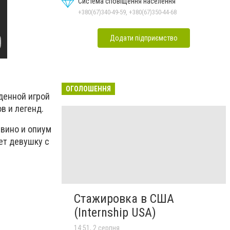
Система сповіщення населення
+380(67)340-49-59, +380(67)350-44-68
Додати підприємство
ОГОЛОШЕННЯ
денной игрой
в и легенд.
 вино и опиум
ет девушку с
Стажировка в США
(Internship USA)
14:51, 2 серпня