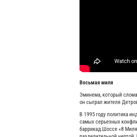
Восьмая миля
Эминема, который слома
он сыграл жителя Детрой
В 1995 году политика ин
самых серьезных конфли
баррикад.
Шоссе «8 Миля
разделительной чертой.