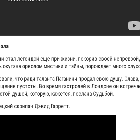
вола
ни стал легендой еще при жизни, покорив своей непревзой
ь окутана ореолом мистики и тайны, порождает много слухо
али, что ради таланта Паганини продал свою душу. Слава,
ущение пустоты.
Во время гастролей в Лондоне он встреча
стой душой, которую, кажется, послана Судьбой.
ецкий скрипач Дэвид Гарретт.