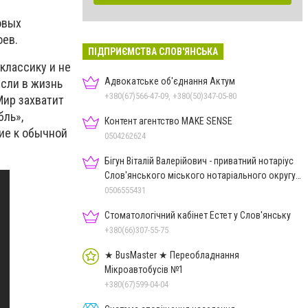
овых
оев.
ПІДПРИЄМСТВА СЛОВ'ЯНСЬКА
классику и не
Адвокатське об'єднання Актум
если в жизнь
+380(67)566-47-09, +380(50)347-05-80
Мир захватит
бль»,
Контент агентство MAKE SENSE
ние к обычной
0504262624
Бігун Віталій Валерійович - приватний нотаріус
Слов'янського міського нотаріального округу
Дон.обл.
0506555431
Стоматологічний кабінет Естет у Слов'янську
+380(66)307-55-75
★ BusMaster ★ Переобладнання
Мікроавтобусів №1
+380(67)599-04-04