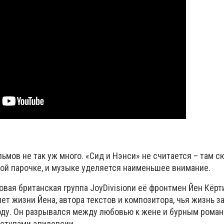
льмов не так уж много. «Сид и Нэнси» не считается – там 
ой парочке, и музыке уделяется наименьшее внимание.
товая британская группа
Joy
Division
и
е
ё фронтмен Йен Кёрт
т жизни Йена, автора текстов и композитора, чья жизнь з
оду. Он разрывался между любовью к жене и бурным рома
иступами эпилепсии.