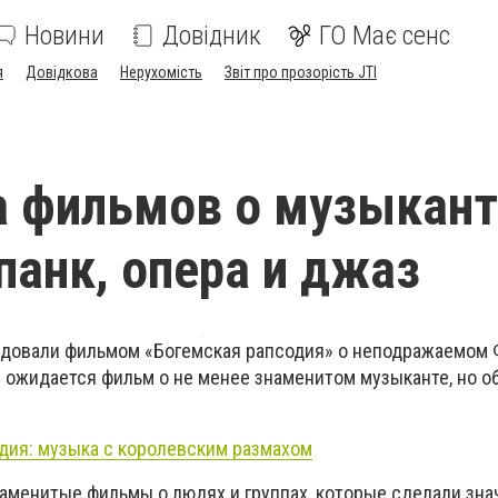
Новини
Довідник
ГО Має сенс
я
Довідкова
Нерухомість
Звіт про прозорість JTI
 фильмов о музыкант
панк, опера и джаз
адовали фильмом «Богемская рапсодия» о неподражаемом
ожидается фильм о не менее знаменитом музыканте, но об
дия: музыка с королевским размахом
аменитые фильмы о людях и группах, которые сделали зн