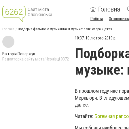
Головна
Робота
Оголошенн
Головна
Подборка фильмов о музыкантах и музыке: панк, опера и джаз
10:37, 10 лютого 2019 р.
Подборка
Вікторія Повержук
Редакторка сайту міста Чернівці 0372
музыке: 
В прошлом году нас пор
Меркьюри. В следующем 
далее.
Читайте:
Богемная рапсо
Мы собрали наиболее зн