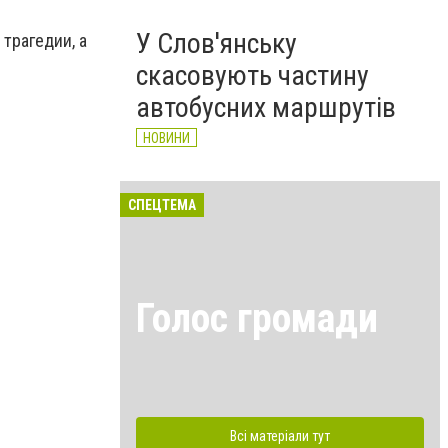
У Слов'янську
трагедии, а
скасовують частину
автобусних маршрутів
НОВИНИ
СПЕЦТЕМА
Голос громади
Всі матеріали тут