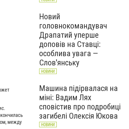
Новий
головнокомандувач
Драпатий уперше
доповів на Ставці:
особлива увага —
Слов'янську
НОВИНИ
Машина підірвалася на
сюжет
міні: Вадим Лях
сповістив про подробиці
ис.
загибелі Олексія Юкова
акончилась
ном, между
НОВИНИ