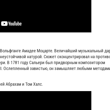
о Вольфганге Амадее Моцарте. Величайший музыкальный да
 неустойчивой натурой. Сюжет сконцентрировал на против
ри. В 1
781 году Сальери был придворным композитором
II. Ослепленный завистью, он замышляет любыми методам
ей Абрахам и Том Халс.