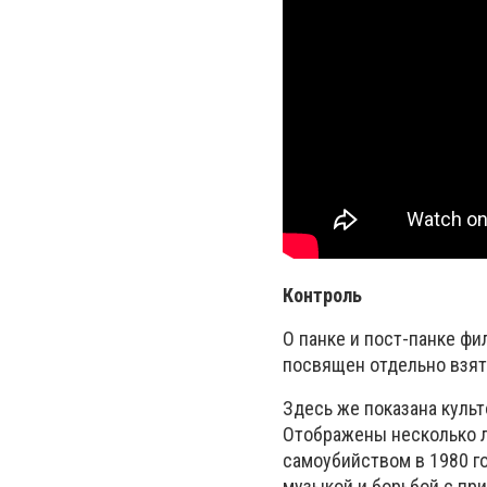
Контроль
О панке и пост-панке фи
посвящен отдельно взят
Здесь же показана куль
Отображены несколько ле
самоубийством в 1980 г
музыкой и борьбой с пр