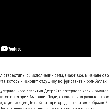
л стереотипы об исполнении рэпа, знают все. В начале св
та, который находит отдушину во фристайте и рэп-батлах.
дустриального развития Детройта потерпела крах и вылилас
ктов в истории Америки.
Люди, оказались по разные стор
», отделяющее Детройт от пригорода, стало своеобразной
 Происходящее в городе нашло отражение в музыке.