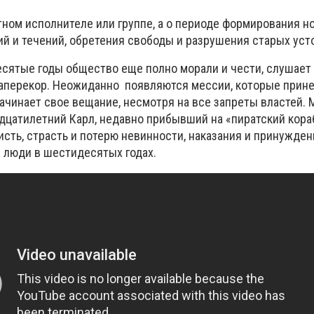
тном исполнителе или группе, а о периоде формирования н
й и течений, обретения свободы и разрушения старых уст
ятые годы общество еще полно морали и чести, слушает 
 наперекор. Неожиданно появляются мессии, которые прин
ачинает свое вещание, несмотря на все запреты властей. 
дцатилетний Карл, недавно прибывший на «пиратский кора
сть, страсть и потерю невинности, наказания и принужде
е люди в шестидесятых годах.