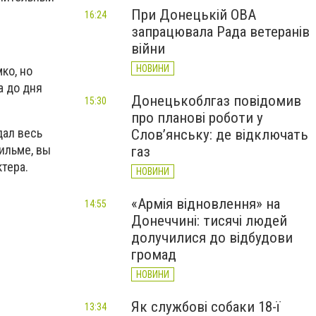
При Донецькій ОВА
16:24
запрацювала Рада ветеранів
війни
НОВИНИ
ко, но
а до дня
Донецькоблгаз повідомив
15:30
про планові роботи у
дал весь
Слов’янську: де відключать
фильме, вы
газ
тера.
НОВИНИ
«Армія відновлення» на
14:55
Донеччині: тисячі людей
долучилися до відбудови
громад
НОВИНИ
Як службові собаки 18-ї
13:34