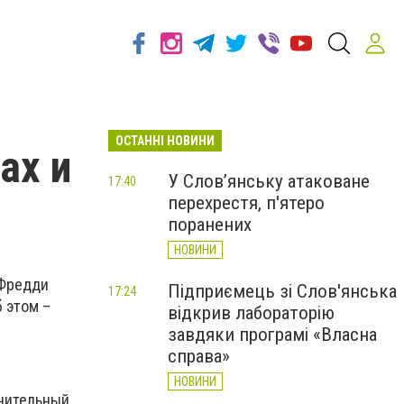
ОСТАННІ НОВИНИ
ах и
У Слов’янську атаковане
17:40
перехрестя, п'ятеро
поранених
НОВИНИ
 Фредди
Підприємець зі Слов'янська
17:24
 этом –
відкрив лабораторію
завдяки програмі «Власна
справа»
НОВИНИ
ачительный