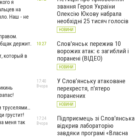
кого я
звання Героя України
альцев на
Олексію Юкову набрала
ло. Наш - не
необхідні 25 тисяч голосів
НОВИНИ
 правом.
Слов'янськ пережив 10
общак держит.
10:27
ворожих атак: є загиблий і
т, который в
поранені (ВІДЕО)
НОВИНИ
У Слов’янську атаковане
17:40
Вчора
рикинь
перехрестя, п'ятеро
запас!
поранених
НОВИНИ
ми труселями…
ди грустит!
Підприємець зі Слов'янська
17:24
на меня так
Вчора
відкрив лабораторію
завдяки програмі «Власна