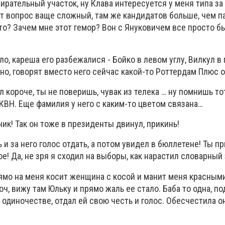
ирательный участок, ну Клава интересуется у меня типа за 
эт вопрос ваще сложный, там же кандидатов больше, чем п
 то? Зачем мне этот гемор? Вон с Януковичем все просто бы
о, кареша его разбежалися - Бойко в левом углу, Вилкул в
но, говорят вместо него сейчас какой-то Роттердам Плюс 
л короче, ты не поверишь, чувак из телека … ну помнишь то
в КВН. Еще фамилия у него с каким-то цветом связана…
ник! Так он тоже в президенты двинул, прикинь!
 и за него голос отдать, а потом увидел в бюллетене! Ты п
е! Да, не зря я сходил на выборы, как нарастил словарный 
рямо на меня косит женщина с косой и манит меня красны
роч, вижу там Юльку и прямо жаль ее стало. Баба то одна, по
 одиночестве, отдал ей свою честь и голос. Обесчестила о