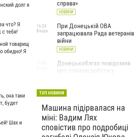
справа»
анский долг я
НОВИНИ
за что? Я
При Донецькій ОВА
16:24
 с тебя!
Вчора
запрацювала Рада ветеранів
війни
шной товарищ
НОВИНИ
о обидно! Я
Донецькоблгаз повідомив
15:30
Вчора
про планові роботи у
Слов’янську: де відключать
газ
ТОП НОВИНИ
НОВИНИ
ь, она таки
т, будет
Машина підірвалася на
міні: Вадим Лях
ьей! Шах и
сповістив про подробиці