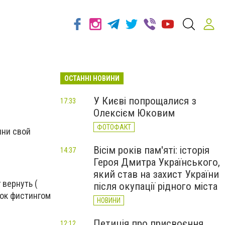
ОСТАННІ НОВИНИ
У Києві попрощалися з
17:33
Олексієм Юковим
ФОТОФАКТ
лни свой
Вісім років пам'яті: історія
14:37
Героя Дмитра Українського,
який став на захист України
 вернуть (
після окупації рідного міста
ток фистингом
НОВИНИ
Петиція про присвоєння
12:12