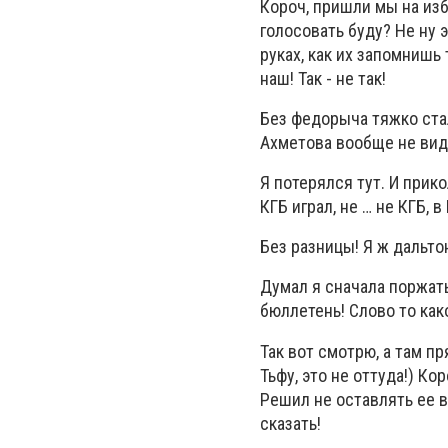
Короч, пришли мы на изб
голосовать буду? Не ну 
руках, как их запомнишь
наш! Так - не так!
Без федорыча тяжко стал
Ахметова вообще не вид
Я потерялся тут. И прико
КГБ играл, не … не КГБ, 
Без разницы! Я ж дальто
Думал я сначала поржать
бюллетень! Слово то како
Так вот смотрю, а там п
Тьфу, это не оттуда!) Ко
Решил не оставлять ее в
сказать!