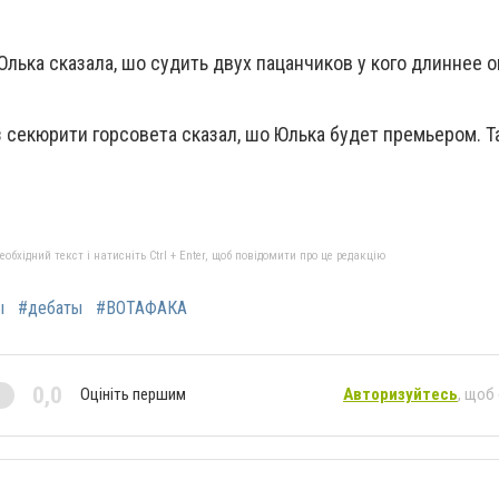
Юлька сказала, шо судить двух пацанчиков у кого длиннее о
)
з секюрити горсовета сказал, шо Юлька будет премьером. 
бхідний текст і натисніть Ctrl + Enter, щоб повідомити про це редакцію
ы
#дебаты
#ВОТАФАКА
0,0
Оцініть першим
Авторизуйтесь
, щоб