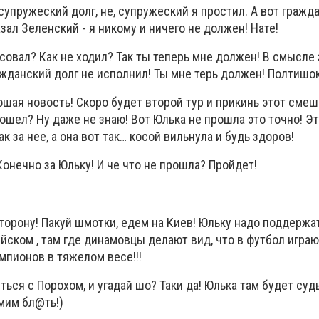
супружеский долг, не, супружеский я простил. А вот гражд
азал Зеленский - я никому и ничего не должен! Нате!
осовал? Как не ходил? Так ты теперь мне должен! В смысле 
ажданский долг не исполнил! Ты мне терь должен! Полтишок
рошая новость! Скоро будет второй тур и прикинь этот сме
ошел? Ну даже не знаю! Вот Юлька не прошла это точно! Эт
ак за нее, а она вот так… косой вильнула и будь здоров!
 Конечно за Юльку! И че что не прошла? Пройдет!
сторону! Пакуй шмотки, едем на Киев! Юльку надо поддержат
йском , там где динамовцы делают вид, что в футбол играю
мпионов в тяжелом весе!!!
ться с Порохом, и угадай шо? Таки да! Юлька там будет суд
мим бл@ть!)