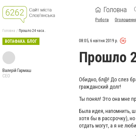
Головна
Робота
Оголошенн
Головна
Прошло 24 часа..
08:05, 6 квітня 2019 р.
ВОТАФАКА. БЛОГ
Прошло 2
Валерій Гармаш
CEO
Обидно, бл@! До слез бр
гражданский долг!
Ты понял! Это она мне п
Была идея, напомнить, ш
хотя бы в рассрочку), н
отдать могут, а я не люби