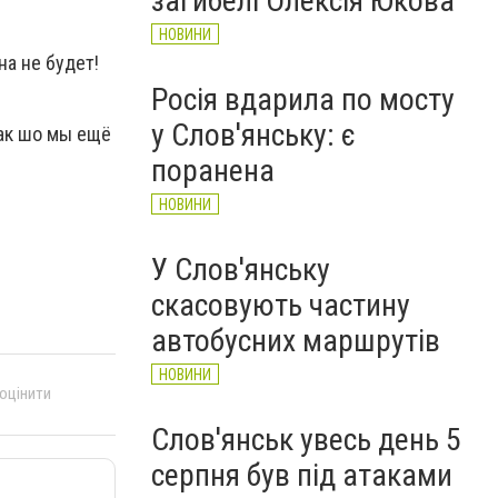
загибелі Олексія Юкова
НОВИНИ
на не будет!
Росія вдарила по мосту
у Слов'янську: є
Так шо мы ещё
поранена
НОВИНИ
У Слов'янську
скасовують частину
автобусних маршрутів
НОВИНИ
 оцінити
Слов'янськ увесь день 5
серпня був під атаками