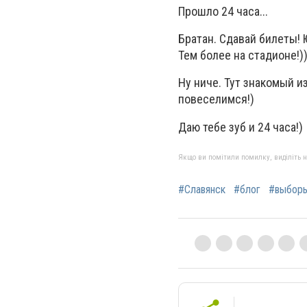
Прошло 24 часа...
Братан. Сдавай билеты! 
Тем более на стадионе!)
Ну ниче. Тут знакомый и
повеселимся!)
Даю тебе зуб и 24 часа!)
Якщо ви помітили помилку, виділіть нео
#Славянск
#блог
#выбор