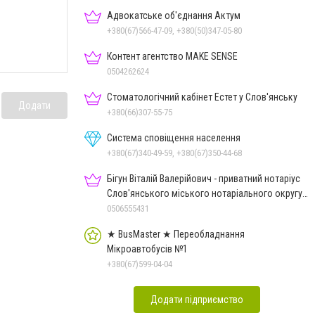
Адвокатське об'єднання Актум
+380(67)566-47-09, +380(50)347-05-80
Контент агентство MAKE SENSE
0504262624
Стоматологічний кабінет Естет у Слов'янську
Додати
+380(66)307-55-75
Система сповіщення населення
+380(67)340-49-59, +380(67)350-44-68
Бігун Віталій Валерійович - приватний нотаріус
Слов'янського міського нотаріального округу
Дон.обл.
0506555431
★ BusMaster ★ Переобладнання
Мікроавтобусів №1
+380(67)599-04-04
Додати підприємство