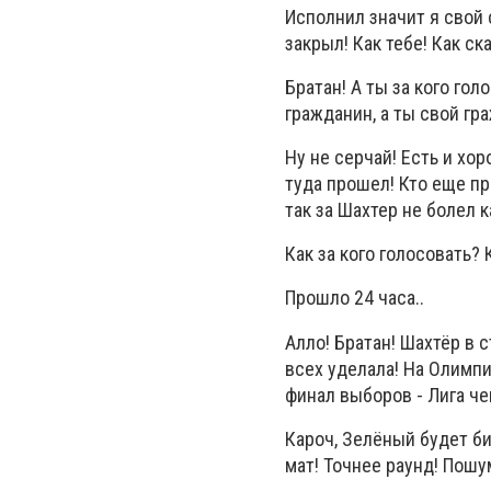
Исполнил значит я свой 
закрыл! Как тебе! Как ск
Братан! А ты за кого гол
гражданин, а ты свой гр
Ну не серчай! Есть и хо
туда прошел! Кто еще пр
так за Шахтер не болел к
Как за кого голосовать?
Прошло 24 часа..
Алло! Братан! Шахтёр в 
всех уделала! На Олимпи
финал выборов - Лига че
Кароч, Зелёный будет би
мат! Точнее раунд! Пошу