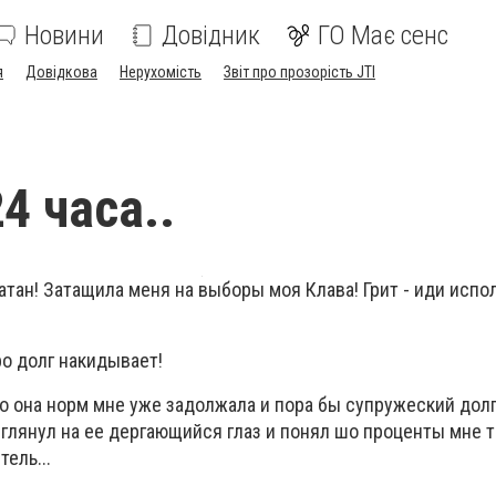
Новини
Довідник
ГО Має сенс
я
Довідкова
Нерухомість
Звіт про прозорість JTI
4 часа..
атан! Затащила меня на выборы моя Клава! Грит - иди испо
ро долг накидывает!
о она норм мне уже задолжала и пора бы супружеский долг
о глянул на ее дергающийся глаз и понял шо проценты мне 
тель...