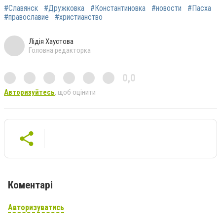
#Славянск
#Дружковка
#Константиновка
#новости
#Пасха
#православие
#христианство
Лідія Хаустова
Головна редакторка
0,0
Авторизуйтесь
, щоб оцінити
Коментарі
Авторизуватись