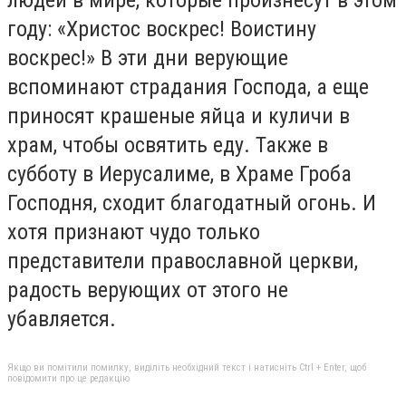
людей в мире, которые произнесут в этом
году: «Христос воскрес! Воистину
воскрес!» В эти дни верующие
вспоминают страдания Господа, а еще
приносят крашеные яйца и куличи в
храм, чтобы освятить еду. Также в
субботу в Иерусалиме, в Храме Гроба
Господня, сходит благодатный огонь. И
хотя признают чудо только
представители православной церкви,
радость верующих от этого не
убавляется.
Якщо ви помітили помилку, виділіть необхідний текст і натисніть Ctrl + Enter, щоб
повідомити про це редакцію