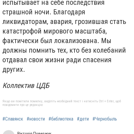
испытывает на себе последствия
страшной ночи. Благодаря
ликвидаторам, авария, грозившая стать
катастрофой мирового масштаба,
фактически был локализована. Мы
должны помнить тех, кто без колебаний
отдавал свои жизни ради спасения
других.
Коллектив ЦДБ
Якщо ви помітили помилку, виділіть необхідний текст і натисніть Ctrl + Enter, щоб
повідомити про це редакцію
#Славянск
#новости
#библиотека
#дети
#Чернобыль
Вікторія Повержук