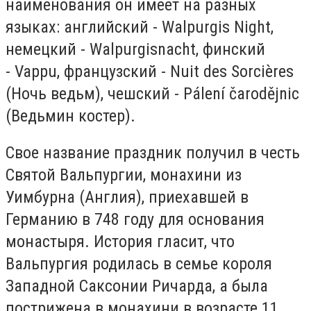
наименования он имеет на разных
языках: английский -
Walpurgis Night,
немецкий -
Walpurgisnacht, финский
-
Vappu, французский -
Nuit des Sorcières
(Ночь ведьм), чешский - Pálení čarodějnic
(Ведьмин костер).
Свое название праздник получил в честь
Святой Вальпургии,
монахини из
Уимбурна (Англия), приехавшей в
Германию в 748 году для основания
монастыря. История гласит, что
Вальпургия родилась в семье короля
Западной Саксонии Ричарда, а была
пострижена в монахини в возрасте 11