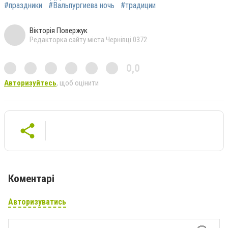
#праздники
#Вальпургиева ночь
#традиции
Вікторія Повержук
Редакторка сайту міста Чернівці 0372
0,0
Авторизуйтесь
, щоб оцінити
Коментарі
Авторизуватись