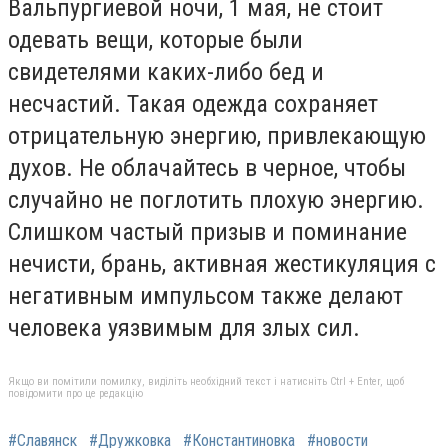
Вальпургиевой ночи, 1 мая, не стоит
одевать вещи, которые были
свидетелями каких-либо бед и
несчастий.
Такая одежда сохраняет
отрицательную энергию, привлекающую
духов. Не облачайтесь в черное, чтобы
случайно не поглотить плохую энергию.
Слишком частый призыв и поминание
нечисти, брань, активная жестикуляция с
негативным импульсом также делают
человека уязвимым для злых сил.
Якщо ви помітили помилку, виділіть необхідний текст і натисніть Ctrl + Enter, щоб
повідомити про це редакцію
#Славянск
#Дружковка
#Константиновка
#новости